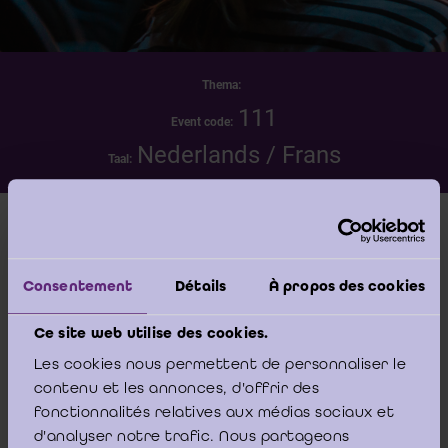
Thema:
111
Event code:
Nederlands / Frans
Taal:
Datum
zaterdag 23 mei 2026 - 09:00 -00:00
Consentement
Détails
À propos des cookies
Locatie
Ce site web utilise des cookies.
IBR/IRE - Bâtiment Phoenix Building - Koning
Les cookies nous permettent de personnaliser le
Albert II-laan, 19 Boulevard du Roi Albert II -
contenu et les annonces, d'offrir des
1210 Brussel/Bruxelles
fonctionnalités relatives aux médias sociaux et
d'analyser notre trafic. Nous partageons