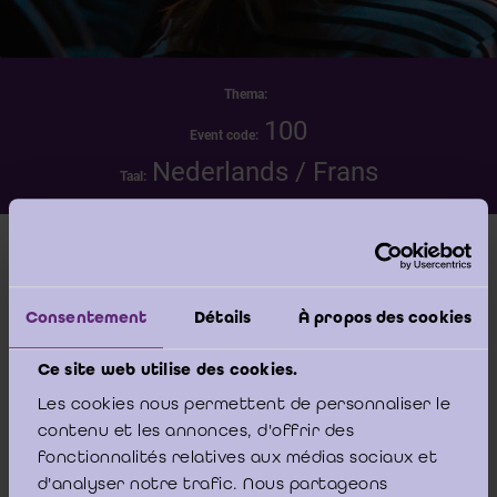
Thema:
100
Event code:
Nederlands / Frans
Taal:
Datum
zaterdag 23 mei 2026 - 09:00 -00:00
Consentement
Détails
À propos des cookies
Locatie
Ce site web utilise des cookies.
IBR/IRE - Bâtiment Phoenix Building - Koning
Les cookies nous permettent de personnaliser le
Albert II-laan, 19 Boulevard du Roi Albert II -
contenu et les annonces, d'offrir des
1210 Brussel/Bruxelles
fonctionnalités relatives aux médias sociaux et
d'analyser notre trafic. Nous partageons