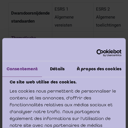
ESRS 1
ESRS 2
Dwarsdoorsnijdende
Algemene
Algemene
standaarden
vereisten
toelichtingen
Thematische
standaarden
ESRS E1
ESRS E2
Klimaatverandering
Verontreiniging
Milieu
Consentement
Détails
À propos des cookies
Ce site web utilise des cookies.
Thematische
ESRS S2
standaarden
Les cookies nous permettent de personnaliser le
ESRS S1
Werknemers
contenu et les annonces, d'offrir des
Eigen personeel
in de
fonctionnalités relatives aux médias sociaux et
Sociaal
waardeketen
d'analyser notre trafic. Nous partageons
également des informations sur l'utilisation de
notre site avec nos partenaires de médias
Thematische