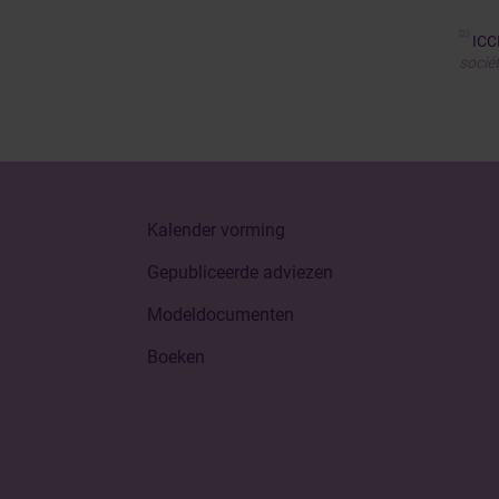
[2]
ICC
socié
Kalender vorming
Gepubliceerde adviezen
Modeldocumenten
Boeken