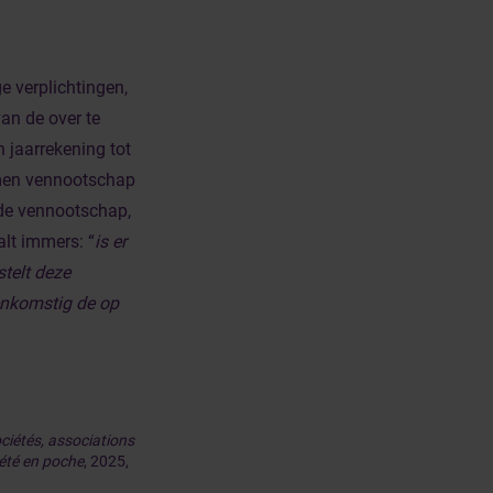
 verplichtingen,
van de over te
 jaarrekening tot
men vennootschap
de vennootschap,
alt immers: “
is er
telt deze
eenkomstig de op
ociétés, associations
été en poche
, 2025,