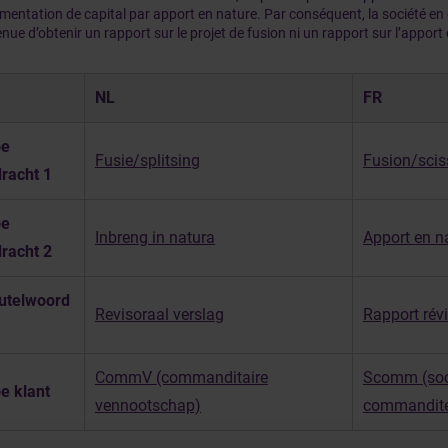
mentation de capital par apport en nature. Par conséquent, la société e
nue d’obtenir un rapport sur le projet de fusion ni un rapport sur l’apport
NL
FR
pe
Fusie/splitsing
Fusion/scis
racht 1
pe
Inbreng in natura
Apport en n
racht 2
utelwoord
Revisoraal verslag
Rapport révi
CommV (commanditaire
Scomm (soc
e klant
vennootschap)
commandit