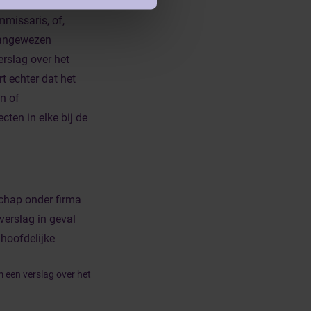
mmissaris, of,
aangewezen
erslag over het
rt echter dat het
n of
ten in elke bij de
chap onder firma
verslag in geval
 hoofdelijke
 een verslag over het