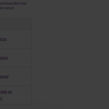
n commandite n’est
 en nature.
sion
ature
soral
iété en
e)