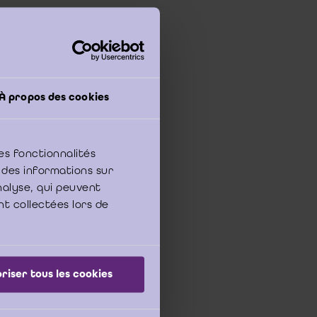
À propos des cookies
el 12:1 WVV is dit
f. artikel 12:26
es fonctionnalités
 tenzij alle vennoten
 des informations sur
elke bij de fusie
analyse, qui peuvent
g van artikel 12:26
nt collectées lors de
e inbreng in natura in
nneer de
 instemmen in de
le controle dient te
riser tous les cookies