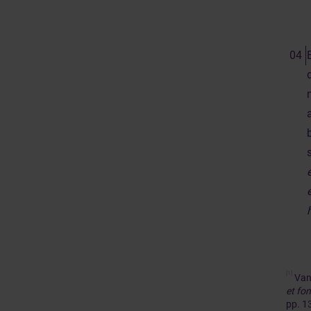
[1]
Van 
et fo
pp. 1