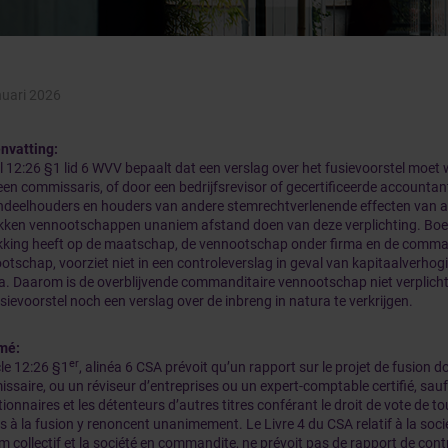
nuari 2026
nvatting:
el 12:26 §1 lid 6 WVV bepaalt dat een verslag over het fusievoorstel moe
een commissaris, of door een bedrijfsrevisor of gecertificeerde accountant
ndeelhouders en houders van andere stemrechtverlenende effecten van alle
kken vennootschappen unaniem afstand doen van deze verplichting. Boe
kking heeft op de maatschap, de vennootschap onder firma en de comma
otschap, voorziet niet in een controleverslag in geval van kapitaalverhog
a. Daarom is de overblijvende commanditaire vennootschap niet verplicht
sievoorstel noch een verslag over de inbreng in natura te verkrijgen.
mé:
er
cle 12:26 §1
, alinéa 6 CSA prévoit qu’un rapport sur le projet de fusion do
ssaire, ou un réviseur d’entreprises ou un expert-comptable certifié, sauf 
ionnaires et les détenteurs d’autres titres conférant le droit de vote de to
es à la fusion y renoncent unanimement.
Le Livre 4 du CSA relatif à la soci
m collectif et la société en commandite, ne prévoit pas de rapport de cont