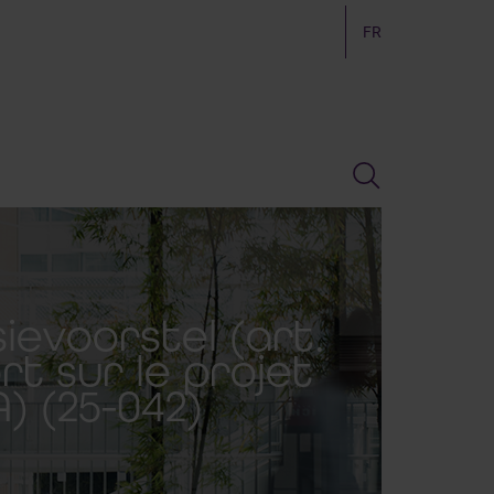
FR
sievoorstel (art.
rt sur le projet
A) (25-042)