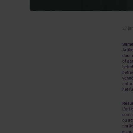
27 ja
Same
Artik
door 
of aa
betro
betre
venno
natur
het fu
Résu
L’arti
commi
ou act
parti
en no