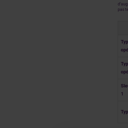
d’aug
pas te
Ty
opd
Ty
opd
Sle
1
Typ