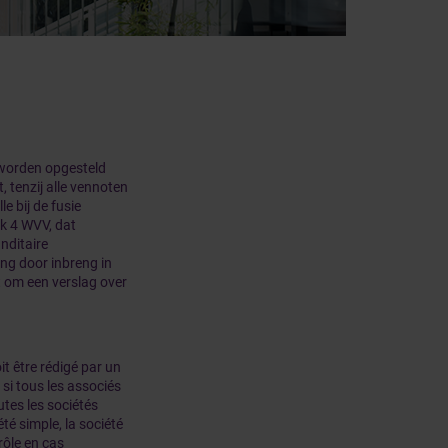
t worden opgesteld
, tenzij alle vennoten
 bij de fusie
k 4 WVV, dat
nditaire
ing door inbreng in
 om een verslag over
it être rédigé par un
si tous les associés
utes les sociétés
été simple, la société
rôle en cas