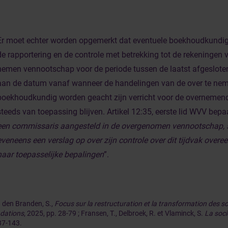
Er moet echter worden opgemerkt dat eventuele boekhoudkundige
de rapportering en de controle met betrekking tot de rekeningen 
nemen vennootschap voor de periode tussen de laatst afgesloten
aan de datum vanaf wanneer de handelingen van de over te ne
boekhoudkundig worden geacht zijn verricht voor de overnemen
steeds van toepassing blijven. Artikel 12:35, eerste lid WVV bepa
een commissaris aangesteld in de overgenomen vennootschap, s
eveneens een verslag op over zijn controle over dit tijdvak over
haar toepasselijke bepalingen
”.
den Branden, S.,
Focus sur la restructuration et la transformation des s
ndations
, 2025, pp. 28-79 ; Fransen, T., Delbroek, R. et Vlaminck, S.
La soci
37-143.