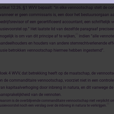
Artikel 12:26, §1 WVV bepaalt: “in elke vennootschap stelt de co
wanneer er geen commissaris is, een door het bestuursorgaan 
bedrijfsrevisor of een gecertificeerd accountant, een schriftelijk v
fusievoorstel op.” Het laatste lid van dezelfde paragraaf precisee
[1]
mogelijk is om van dit principe af te wijken,
indien “alle vennote
aandeelhouders en houders van andere stemrechtverlenende effec
fusie betrokken vennootschap hiermee hebben ingestemd”.
Boek 4 WVV, dat betrekking heeft op de maatschap, de vennoots
en de commanditaire vennootschap, voorziet niet in een controle
van kapitaalverhoging door inbreng in natura, en dit vanwege de
aansprakelijkheid van de vennoten.
Daarom is de overblijvende commanditaire vennootschap niet verplicht om
[2]
usievoorstel noch een verslag over de inbreng in natura te verkrijgen.