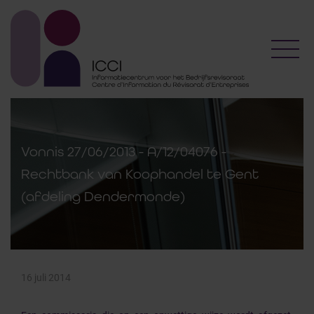
Toggl
Vonnis 27/06/2013 - A/12/04076 -
Rechtbank van Koophandel te Gent
(afdeling Dendermonde)
16 juli 2014