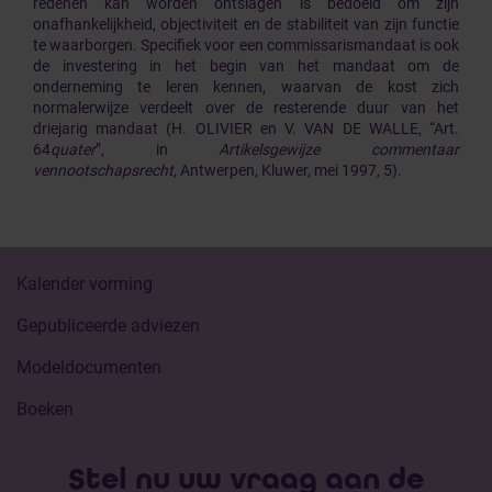
redenen kan worden ontslagen is bedoeld om zijn
onafhankelijkheid, objectiviteit en de stabiliteit van zijn functie
te waarborgen. Specifiek voor een commissarismandaat is ook
de investering in het begin van het mandaat om de
onderneming te leren kennen, waarvan de kost zich
normalerwijze verdeelt over de resterende duur van het
driejarig mandaat (H. OLIVIER en V. VAN DE WALLE, “Art.
64
quater
”, in
Artikelsgewijze commentaar
vennootschapsrecht
, Antwerpen, Kluwer, mei 1997, 5).
Kalender vorming
Gepubliceerde adviezen
Modeldocumenten
Boeken
Stel nu uw vraag aan de