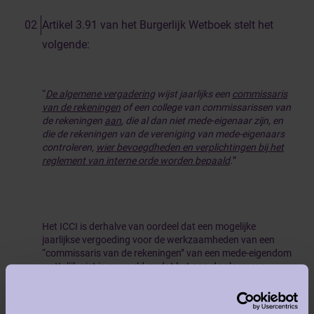
Artikel 3.91 van het Burgerlijk Wetboek stelt het
volgende:
“
De algemene vergadering
wijst jaarlijks een
commissaris
van de rekeningen
of een college van commissarissen van
de rekeningen
aan
, die al dan niet mede-eigenaar zijn, en
die de rekeningen van de vereniging van mede-eigenaars
controleren,
wier bevoegdheden en verplichtingen bij het
reglement van interne orde worden bepaald
.
”
Het ICCI is derhalve van oordeel dat een mogelijke
jaarlijkse vergoeding voor de werkzaamheden van een
“commissaris van de rekeningen” van een mede-eigendom
wettelijk niet is geregeld, zodat het aan de algemene
vergadering van de mede-eigendom in kwestie is om per
jaar te stemmen over het al dan niet toekennen van een
jaarlijkse vergoeding voor de werkzaamheden van een