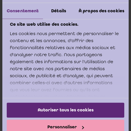
“commissaris van de rekeningen”. Echter dienen de
bevoegdheden en de verplichtingen van de “commissaris
Consentement
Détails
À propos des cookies
van de rekeningen” bij het reglement van interne orde
worden bepaald. Zo is het ook mogelijk dat het reglement
Ce site web utilise des cookies.
van interne orde zou kunnen voorzien in een benoeming
van een “commissaris van de rekeningen” voor een
Les cookies nous permettent de personnaliser le
langere periode dan één jaar, of zelfs voor onbepaalde tijd.
contenu et les annonces, d'offrir des
fonctionnalités relatives aux médias sociaux et
d'analyser notre trafic. Nous partageons
également des informations sur l'utilisation de
notre site avec nos partenaires de médias
Inzake de vraag of desbetreffende jaarlijkse
sociaux, de publicité et d'analyse, qui peuvent
vergoeding voor de werkzaamheden van een
combiner celles-ci avec d'autres informations
“commissaris van de rekeningen” met
que vous leur avez fournies ou qu'ils ont
terugwerkende kracht tot 2017 mag worden
collectées lors de votre utilisation de leurs
toegekend, meent het ICCI dat dit in beginsel niet
services.
mogelijk is, aangezien de prestaties in kwestie van
Autoriser tous les cookies
de vorige boekjaren reeds zijn voltooid en er
waarschijnlijk reeds kwijting is verleend, er bij de
Personnaliser