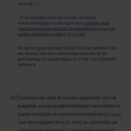
controle: (…)
3° op vrijwillige basis op verzoek van kleine
vennootschappen wordt uitgevoerd,
wanneer deze
opdracht gepaard gaat met de bekendmaking van het
verslag bedoeld in artikel 3:74 of 3:80
.”
Uit het voorgaande volgt dat het ICCI van oordeel is dat
een verslag over een contractuele controle van de
jaarrekening (
in casu
boekjaar N-1) niet voor publicatie
vatbaar is.
Daarenboven dient te worden opgemerkt dat het
burgerlijk aansprakelijkheidsstelsel verschillend is
tussen enerzijds de commissarisopdracht (
in casu
voor de boekjaren N t.e.m. N+2) en anderzijds de
contractuele controle (
i.e.
“bijzondere opdracht”