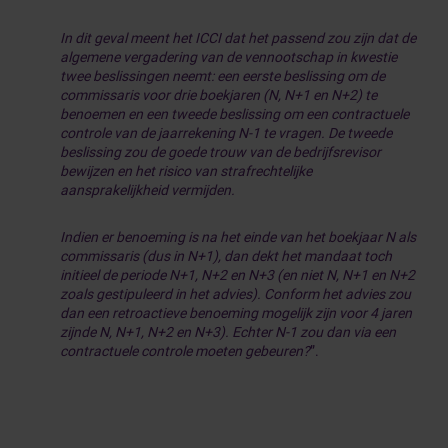
In dit geval meent het ICCI dat het passend zou zijn dat de
algemene vergadering van de vennootschap in kwestie
twee beslissingen neemt: een eerste beslissing om de
commissaris voor drie boekjaren (N, N+1 en N+2) te
benoemen en een tweede beslissing om een contractuele
controle van de jaarrekening N-1 te vragen. De tweede
beslissing zou de goede trouw van de bedrijfsrevisor
bewijzen en het risico van strafrechtelijke
aansprakelijkheid vermijden.
Indien er benoeming is na het einde van het boekjaar N als
commissaris (dus in N+1), dan dekt het mandaat toch
initieel de periode N+1, N+2 en N+3 (en niet N, N+1 en N+2
zoals gestipuleerd in het advies). Conform het advies zou
dan een retroactieve benoeming mogelijk zijn voor 4 jaren
zijnde N, N+1, N+2 en N+3). Echter N-1 zou dan via een
contractuele controle moeten gebeuren?
”.