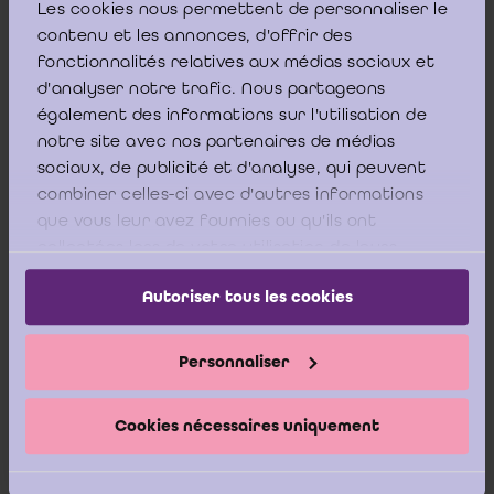
Les cookies nous permettent de personnaliser le
contenu et les annonces, d'offrir des
fonctionnalités relatives aux médias sociaux et
Het verschil tussen een retroactieve benoeming als
d'analyser notre trafic. Nous partageons
commissaris (
in casu
voor de boekjaren N t.e.m.
également des informations sur l'utilisation de
N+2) en een afzonderlijke benoeming van de
notre site avec nos partenaires de médias
sociaux, de publicité et d'analyse, qui peuvent
bedrijfsrevisor voor een contractuele controle (
i.e.
combiner celles-ci avec d'autres informations
“bijzondere opdracht”) (
in casu
voor het boekjaar
que vous leur avez fournies ou qu'ils ont
N-1) ligt hoofdzakelijk in het feit dat een
collectées lors de votre utilisation de leurs
bijkomende opdracht een opdracht van private
services.
aard betreft, zodat de inhoud van de opdracht en
Autoriser tous les cookies
de onderzoeksbevoegdheden in overleg met de
opdrachtgever (zijnde het bestuursorgaan van de
Personnaliser
onderneming) dienen te worden vastgelegd.
Cookies nécessaires uniquement
Voor de verdere specificiteiten van een contractuele
controle van de jaarrekening versus een controle van de