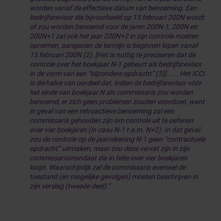
worden vanaf de effectieve datum van benoeming. Een
bedrijfsrevisor die bijvoorbeeld op 15 februari 200N wordt
of zou worden benoemd voor de jaren 200N-1, 200N en
200N+1 zal ook het jaar 200N+2 in zijn controle moeten
opnemen, aangezien de termijn is beginnen lopen vanaf
15 februari 200N (2). [Het is nuttig te preciseren dat de
controle over het boekjaar N-1 gebeurt als bedrijfsrevisor
in de vorm van een “bijzondere opdracht” (3)]...... Het ICCI
is derhalve van oordeel dat, indien de bedrijfsrevisor vóór
het einde van boekjaar N als commissaris zou worden
benoemd, er zich geen problemen zouden voordoen, want
in geval van een retroactieve benoeming zal een
commissaris gehouden zijn om controle uit te oefenen
over vier boekjaren (in casu N-1 t.e.m. N+2). In dat geval
zou de controle op de jaarrekening N-1 geen “contractuele
opdracht” uitmaken, maar zou deze vervat zijn in zijn
commissarismandaat die in feite over vier boekjaren
loopt. Waarschijnlijk zal de commissaris evenwel de
toestand (en mogelijke gevolgen) moeten beschrijven in
zijn verslag (tweede deel).”