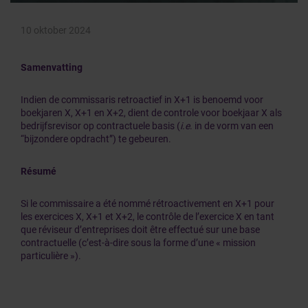
10 oktober 2024
Samenvatting
Indien de commissaris retroactief in X+1 is benoemd voor
boekjaren X, X+1 en X+2, dient de controle voor boekjaar X als
bedrijfsrevisor op contractuele basis (
i.e
. in de vorm van een
“bijzondere opdracht”) te gebeuren.
Résumé
Si le commissaire a été nommé rétroactivement en X+1 pour
les exercices X, X+1 et X+2, le contrôle de l’exercice X en tant
que réviseur d’entreprises doit être effectué sur une base
contractuelle (c’est-à-dire sous la forme d’une « mission
particulière »).