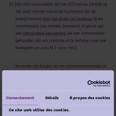
Het ICCI verduidelijkt dat het ICCI-advies 24-008 op
dat punt vertrekt vanuit de hypothese dat de
bedrijfsrevisor
vóór het einde van boekjaar N
als
commissaris zou worden benoemd. In geval van
een
retroactieve benoeming
zal een commissaris
gehouden zijn om controle uit te oefenen over vier
boekjaren (
in casu
N-1 t.e.m. N+2).
De termijn van drie jaar van het commissarismandaat zal
worden berekend vanaf de effectieve datum van
benoeming. Een bedrijfsrevisor die b.v. op 15 februari van
jaar N zogenaamd werd benoemd voor de boekjaren N-1,
N en N+1 zal ook het jaar N+2 in zijn controle mogen
opnemen, aangezien de termijn is beginnen lopen vanaf
15 februari jaar N. Het is nuttig te preciseren dat de
Consentement
Détails
À propos des cookies
controle over het boekjaar N-1 gebeurt als bedrijfsrevisor
in de vorm van een “bijzondere opdracht”.
Ce site web utilise des cookies.