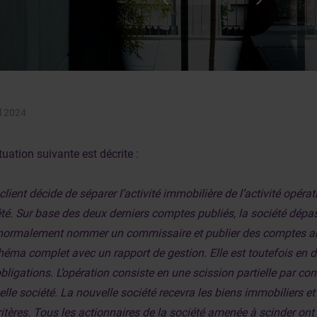
il 2024
tuation suivante est décrite :
client décide de séparer l’activité immobilière de l’activité opéra
té. Sur base des deux derniers comptes publiés, la société dépass
 normalement nommer un commissaire et publier des comptes ann
héma complet avec un rapport de gestion. Elle est toutefois en d
bligations. L’opération consiste en une scission partielle par con
lle société. La nouvelle société recevra les biens immobiliers e
ritères. Tous les actionnaires de la société amenée à scinder on