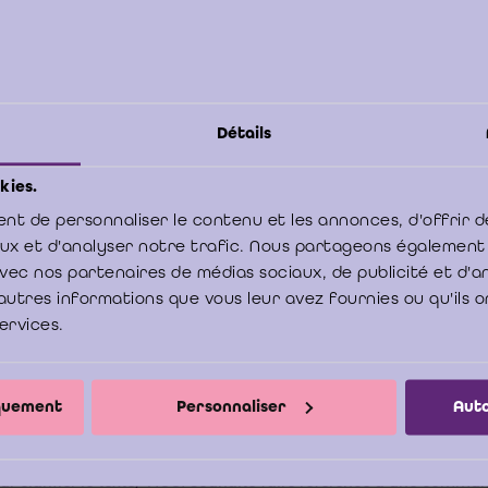
rtie soulignée de l’article ci-dessus mérite une grande attentio
able à l’entrée en vigueur du CSA, le professeur TILLEMAN écriva
rification ou de correction des comptes annuels visées respecti
es C. et D. de la page 1bis du schéma des comptes annuels n’abo
Détails
alement pas à une attestation ou à une approbation. On pourrai
e n’est que dans le cas où la lettre de mission prévoit explicite
kies.
e approbation que le réviseur peut encourir une responsabilité s
nt de personnaliser le contenu et les annonces, d'offrir d
icle 172, § 2 du Code des sociétés.
aux et d'analyser notre trafic. Nous partageons également
e avec nos partenaires de médias sociaux, de publicité et d'
fois, la jurisprudence démontre qu’un professionnel de la compta
autres informations que vous leur avez fournies ou qu'ils o
services.
eur d’entreprises) pourrait, en l’absence même de faute sur pied d
c., être tenu en tant que co-auteur ou complice de l’infraction visé
 Code des sociétés
».
iquement
Personnaliser
Auto
(1)
 statut du commissaire »
ur clarifier le texte, l’ICCI souhaite faire référence à une com