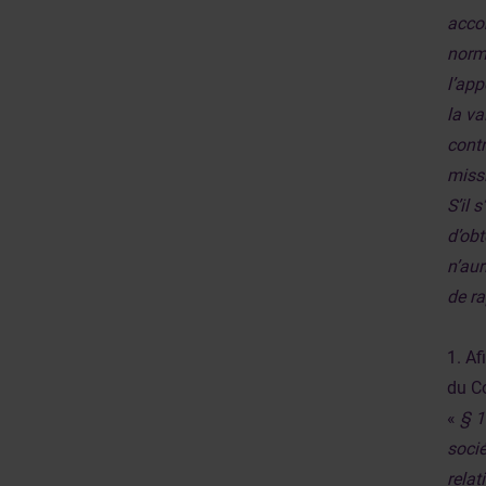
accor
norma
l’app
la va
contr
missi
S’il 
d’obt
n’aur
de ra
1. Af
du Co
«
§ 1
socié
relat