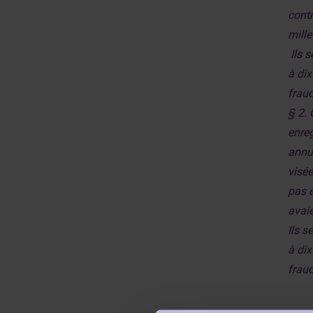
cont
mille
Ils 
à dix
frau
§ 2. 
enre
annue
visée
pas é
avaie
Ils 
à dix
frau