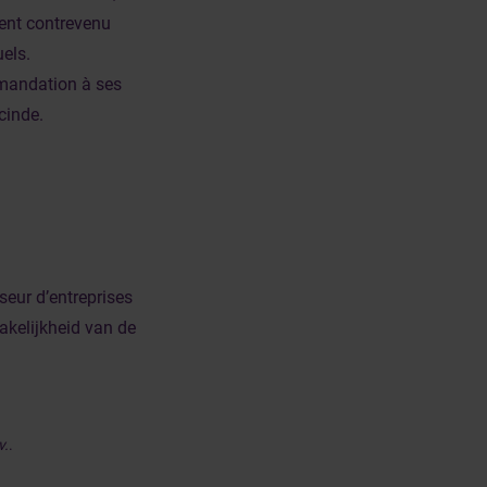
ient contrevenu
uels.
mmandation à ses
cinde.
iseur d’entreprises
rakelijkheid van de
v.
.