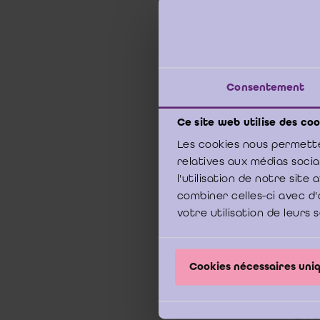
La pa
préal
de vé
lettr
Consentement
norm
que c
Ce site web utilise des coo
ou un
Les cookies nous permette
l’art
relatives aux médias soci
l'utilisation de notre sit
Toute
combiner celles-ci avec d'
votre utilisation de leurs 
révis
C. So
1 du
Cookies nécessaires un
« Le
2. Po