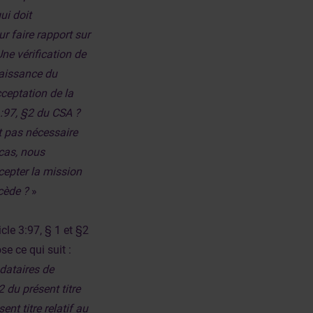
ui doit
r faire rapport sur
Une vérification de
naissance du
cceptation de la
3 :97, §2 du CSA ?
st pas nécessaire
cas, nous
cepter la mission
écède ?
»
icle 3:97, § 1 et §2
se ce qui suit :
dataires de
 du présent titre
nt titre relatif au