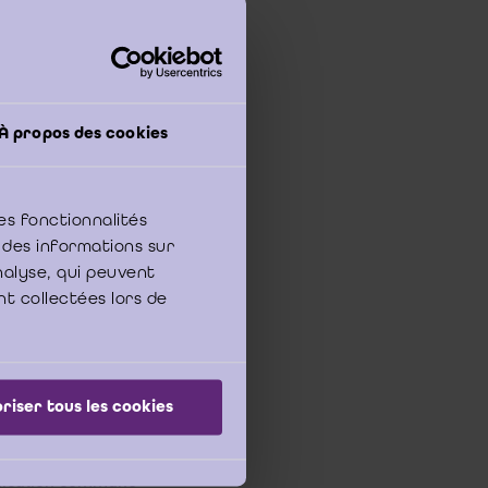
n. Dans une étude
it : «
Les tâches
vement par les
utissent
À propos des cookies
t donc soutenir
ment une attestation
ur la base de
es fonctionnalités
 des informations sur
analyse, qui peuvent
bilité (p. ex. un
nt collectées lors de
e l’article 171, § 2
e à l’article 171, §
riser tous les cookies
munication commune