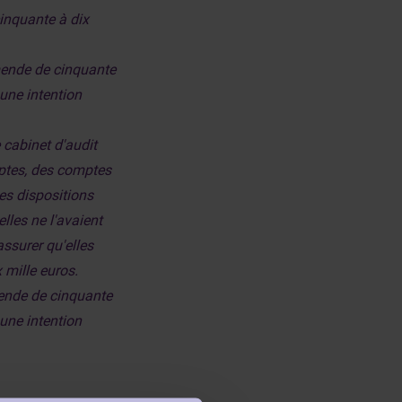
inquante à dix
mende de cinquante
 une intention
 cabinet d'audit
mptes, des comptes
les dispositions
lles ne l'avaient
assurer qu'elles
 mille euros.
mende de cinquante
 une intention