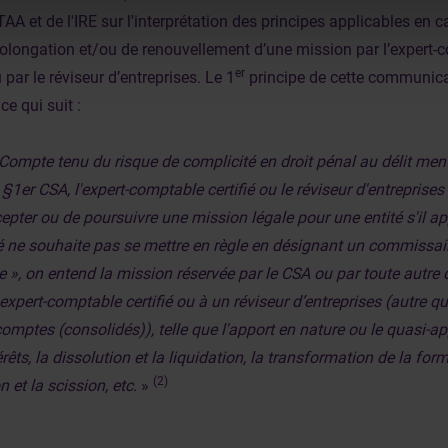
ITAA et de l'IRE sur l'interprétation des principes applicables en 
olongation et/ou de renouvellement d’une mission par l’expert-co
er
 par le réviseur d’entreprises. Le 1
principe de cette communica
 ce qui suit :
Compte tenu du risque de complicité en droit pénal au délit menti
 §1er CSA, l'expert-comptable certifié ou le réviseur d'entreprises
epter ou de poursuivre une mission légale pour une entité s'il ap
é ne souhaite pas se mettre en règle en désignant un commissai
e », on entend la mission réservée par le CSA ou par toute autre 
expert-comptable certifié ou à un réviseur d’entreprises (autre qu
omptes (consolidés)), telle que l'apport en nature ou le quasi-app
érêts, la dissolution et la liquidation, la transformation de la form
(2)
n et la scission, etc.
»