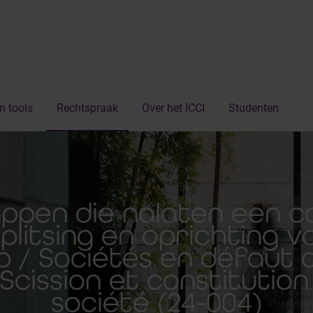
n tools
Rechtspraak
Over het ICCI
Studenten
pen die nalaten een c
litsing en oprichting 
 / Sociétés en défaut
Scission et constitution
société (24-004)