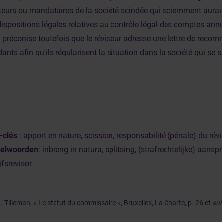
cteurs ou mandataires de la société scindée qui sciemment aura
ispositions légales relatives au contrôle légal des comptes ann
I préconise toutefois que le réviseur adresse une lettre de reco
nts afin qu'ils régularisent la situation dans la société qui se s
-clés
: apport en nature, scission, responsabilité (pénale) du rév
telwoorden
: inbreng in natura, splitsing, (strafrechtelijke) aansp
jfsrevisor
B. Tilleman, « Le statut du commissaire », Bruxelles, La Charte, p. 26 et
sui