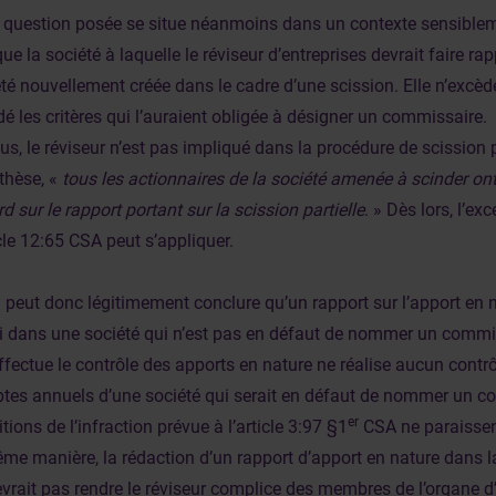
a question posée se situe néanmoins dans un contexte sensiblem
ue la société à laquelle le réviseur d’entreprises devrait faire ra
té nouvellement créée dans le cadre d’une scission. Elle n’excèd
é les critères qui l’auraient obligée à désigner un commissaire.
us, le réviseur n’est pas impliqué dans la procédure de scission
thèse, «
tous les actionnaires de la société amenée à scinder on
d sur le rapport portant sur la scission partielle
. » Dès lors, l’ex
icle 12:65 CSA peut s’appliquer.
 peut donc légitimement conclure qu’un rapport sur l’apport en n
i dans une société qui n’est pas en défaut de nommer un commis
ffectue le contrôle des apports en nature ne réalise aucun contr
tes annuels d’une société qui serait en défaut de nommer un c
er
tions de l’infraction prévue à l’article 3:97 §1
CSA ne paraissen
me manière, la rédaction d’un rapport d’apport en nature dans l
vrait pas rendre le réviseur complice des membres de l’organe d