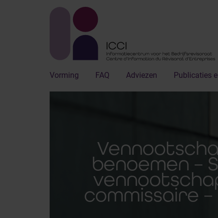
Vorming
FAQ
Adviezen
Publicaties e
Vennootschap
benoemen – Sp
vennootschap
commissaire – 