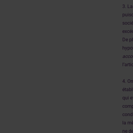
3. L
puisq
socié
excéd
De pl
hypo
accor
l’art
4. On
établ
qui e
comp
condi
la mê
ne de