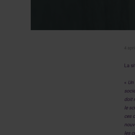
4 apr
La si
«
Un 
socié
doit
le sc
ces o
nouve
les c