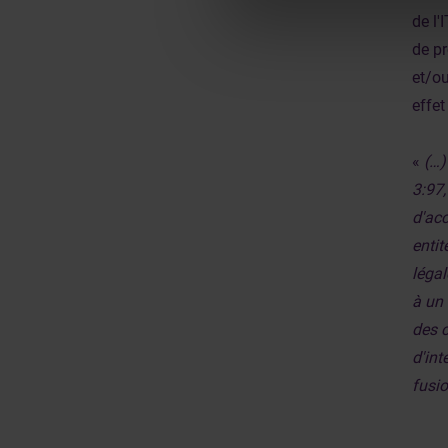
de l'
de pr
et/ou
effet
«
(…)
3:97,
d'acc
entit
légal
à un 
des c
d'int
fusio