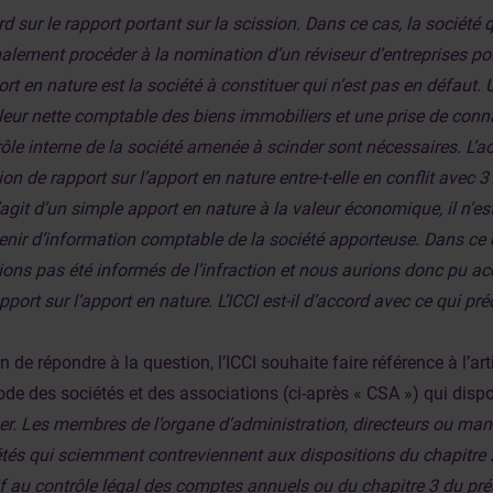
d sur le rapport portant sur la scission. Dans ce cas, la société q
lement procéder à la nomination d’un réviseur d’entreprises pou
ort en nature est la société à constituer qui n’est pas en défaut. 
leur nette comptable des biens immobiliers et une prise de con
ôle interne de la société amenée à scinder sont nécessaires. L’a
on de rapport sur l’apport en nature entre-t-elle en conflit avec 
s’agit d’un simple apport en nature à la valeur économique, il n’e
enir d’information comptable de la société apporteuse. Dans ce 
ions pas été informés de l’infraction et nous aurions donc pu ac
pport sur l’apport en nature. L’ICCI est-il d’accord avec ce qui pr
in de répondre à la question, l’ICCI souhaite faire référence à l’art
de des sociétés et des associations (ci-après « CSA ») qui dispo
er. Les membres de l’organe d’administration, directeurs ou man
tés qui sciemment contreviennent aux dispositions du chapitre 2
if au contrôle légal des comptes annuels ou du chapitre 3 du prése