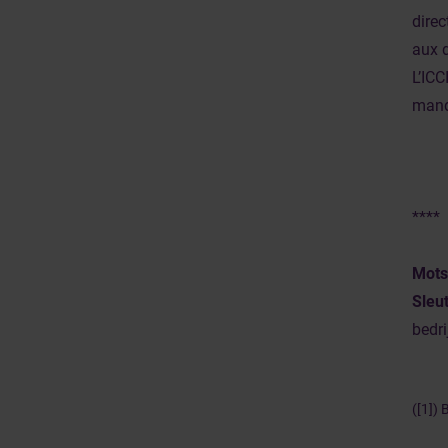
dire
aux d
L’ICC
manda
****
Mots
Sleu
bedri
([1]) 