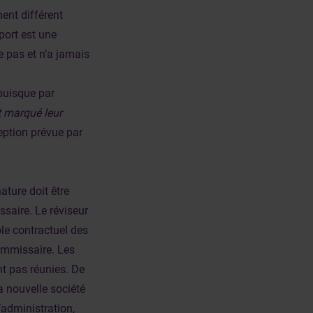
ent différent
pport est une
e pas et n’a jamais
 puisque par
t marqué leur
ception prévue par
ature doit être
saire. Le réviseur
ôle contractuel des
ommissaire. Les
t pas réunies. De
a nouvelle société
’administration,