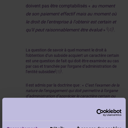
doivent pas être comptabilisés «
au moment
de son paiement effectif mais au moment où
le droit de l'entreprise à l'obtenir est certain et
(
)
qu’il peut raisonnablement être évalué
»
[4]
.
La question de savoir à quel moment le droit à
l’obtention d’un subside acquiert un caractère certain
est une question de fait qui doit être examinée au cas
par cas et tranchée par l’organe d’administration de
(
)
l’entité subsidiée
[5]
.
Il est admis par la doctrine que : «
C’est l’examen de la
nature de l’engagement qui doit permettre à l’organe
d’administration d’apprécier le caractère certain ou
non du droit à l’obtention du subside. La naissance
du droit à l’obtention du subside peut en effet faire
l’objet de modalités qui affectent son degré de
(
)
réalisation.
»
[6]
.