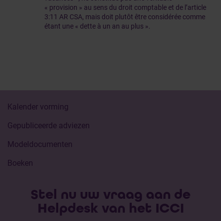
« provision » au sens du droit comptable et de l’article
3:11 AR CSA, mais doit plutôt être considérée comme
étant une « dette à un an au plus ».
Kalender vorming
Gepubliceerde adviezen
Modeldocumenten
Boeken
Stel nu uw vraag aan de
Helpdesk van het ICCI