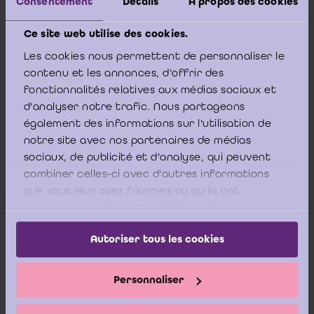
Consentement
Détails
À propos des cookies
La Commission des normes comptables appelle
également à une analyse au cas par cas au sein de
Ce site web utilise des cookies.
l’organe d’administration qui devra apprécier le
caractère certain ou non du droit à l’obtention du
Les cookies nous permettent de personnaliser le
(
)
subside
[7]
.
contenu et les annonces, d'offrir des
fonctionnalités relatives aux médias sociaux et
Il n’y a donc en principe aucune compensation
d'analyser notre trafic. Nous partageons
automatique de la comptabilisation d’une dette par
la comptabilisation d’un subside.
également des informations sur l'utilisation de
notre site avec nos partenaires de médias
sociaux, de publicité et d'analyse, qui peuvent
combiner celles-ci avec d'autres informations
que vous leur avez fournies ou qu'ils ont
En pratique, il faut aller vérifier les conditions
collectées lors de votre utilisation de leurs
du subventionnement dans la convention de
services.
Autoriser tous les cookies
subvention conclue entre l’ASBL et la COCOF
afin de déterminer si le subside en question
couvre les dettes à un an au plus. En d’autres
Personnaliser
termes, est-ce que la convention prévoit que le