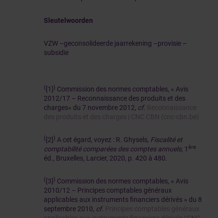
Sleutelwoorden
VZW –geconsolideerde jaarrekening –provisie –
subsidie
(
)
[1]
Commission des normes comptables, « Avis
2012/17 – Reconnaissance des produits et des
charges» du 7 novembre 2012,
cf
.
Reconnaissance
des produits et des charges | CNC CBN (cnc-cbn.be)
(
)
[2]
A cet égard, voyez : R. Ghysels,
Fiscalité et
ère
comptabilité comparées des comptes annuels
, 1
éd., Bruxelles, Larcier, 2020, p. 420 à 480.
(
)
[3]
Commission des normes comptables, « Avis
2010/12 – Principes comptables généraux
applicables aux instruments financiers dérivés » du 8
septembre 2010,
cf
.
Principes comptables généraux