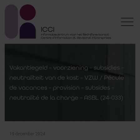
Toggl
Vakantiegeld – voorziening – subsidies –
neutraliteit van de kost – VZW / Pécule
de vacances – provision – subsides –
neutralité de la charge – ASBL (24-033)
19 december 2024