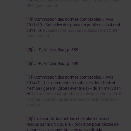
applicables aux instruments financiers dérivés | CNC
CBN (cnc-cbn.be)
(
)
[4]
Commission des normes comptables, « Avis
2011/13 –Subsides des pouvoirs publics » du 4 mai
2011,
cf
.
Subsides des pouvoirs publics | CNC CBN
(cnc-cbn.be)
.
(
)
[5]
J.-P., Vincke,
ibid.,
p. 389.
(
)
[6]
J.-P., Vincke,
ibid.,
p. 389.
(
)
[7]
Commission des normes comptables, « Avis
2014/7 – Le traitement des subsides dont l’octroi
n’est pas garanti (droits éventuels) » du 14 mai 2014,
cf
.
Le traitement comptable de subsides dont l’octroi
n’est pas garanti (droits éventuels) | CNC CBN (cnc-
cbn.be)
(
)
[8]
Il ressort de la doctrine et de plusieurs avis
rendus par la CNC que la « provision pour pécule de
vacances », ne constitue pas une véritable