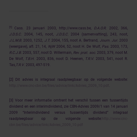
[1]
Cass. 23 januari 2003, http://www.cass.be,
D.A.O.R.
2002, 366,
J.D.S.C.
2004, 145, noot,
J.D.S.C.
2004 (samenvatting), 243, noot,
J.L.M.B.
2003, 1252,
J.T.
2004, 155, noot A. Bertrand,
Journ. Jur
. 2003
(weergave), afl. 21, 14,
NjW
2004, 52, noot H. De Wulf,
Pas
. 2003, 173,
R.C.J.B.
2003, 557, noot D. Willermain,
Rev. prat. soc.
2003, 379, noot M.
De Wolf,
T.B.H.
2003, 836, noot D. Heenen,
T.R.V.
2003, 541, noot R.
Tas,
T.R.V
. 2003, 497-519.
[2]
Dit advies is integraal raadpleegbaar op de volgende website:
http://www.cnc-cbn.be/files/advice/link/Advies_2009_10.pdf
.
[3] Voor meer informatie omtrent het verschil tussen een tussentijds
dividend en een interimdividend, zie CBN-Advies 2009/1 van 14 januari
2009 “Interimdividend versus tussentijds dividend” integraal
raadpleegbaar op de volgende website:
http://www.cnc-
cbn.be/files/advice/link/Advies_2009_10.pdf