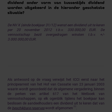
dividend onder vorm van tussentijds dividend
worden uitgekeerd in de hieronder geschetste
situatie?
De NV X (einde boekjaar 31/12) wenst een dividend uit te keren
per 20 november 2012 t.b.v. 330.000,00 EUR. De
vennootschap bezit overgedragen winsten t.b.v. +/-
3.000.000,00 EUR.
Als antwoord op de vraag verwijst het ICCI eerst naar het
principearrest van het Hof van Cassatie van 23 januari 2003
waarin wordt geoordeeld dat de algemene vergadering, binnen
de perken van artikel 617 van het Wetboek van
vennootschappen, op elk ogenblik tijdens het boekjaar kan
beslissen de aandeelhouders een dividend uit te keren dat van
[1]
de
beschikbare reserves
wordt afgenomen
.