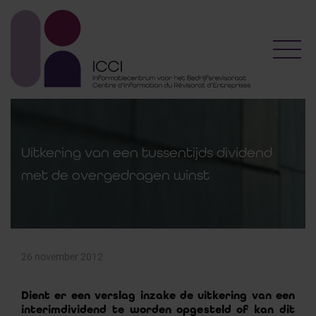
Toggl
Uitkering van een tussentijds dividend
met de overgedragen winst
26 november 2012
Dient er een verslag inzake de uitkering van een
interimdividend te worden opgesteld of kan dit