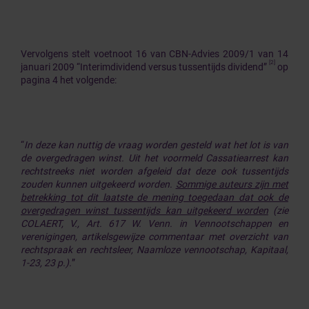
Vervolgens stelt voetnoot 16 van CBN-Advies 2009/1 van 14
[2]
januari 2009 “Interimdividend versus tussentijds dividend”
op
pagina 4 het volgende:
“
In deze kan nuttig de vraag worden gesteld wat het lot is van
de overgedragen winst. Uit het voormeld Cassatiearrest kan
rechtstreeks niet worden afgeleid dat deze ook tussentijds
zouden kunnen uitgekeerd worden.
Sommige auteurs zijn met
betrekking tot dit laatste de mening toegedaan dat ook de
overgedragen winst tussentijds kan uitgekeerd worden
(zie
COLAERT, V., Art. 617 W. Venn. in Vennootschappen en
verenigingen, artikelsgewijze commentaar met overzicht van
rechtspraak en rechtsleer, Naamloze vennootschap, Kapitaal,
1-23, 23 p.).
”