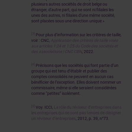
plusieurs autres sociétés de droit belge ou
étranger, d'autre part, qui ne sont ni filiales les
unes des autres, ni filiales d'une même société,
sont placées sous une direction unique »
[3]
Pour plus d’information sur les critères de taille,
voir : CNC,
Application des critères de taille visés
aux articles 1:24 et 1:25 du Code des sociétés et
des associations | CNC CBN
, 2022.
[4]
Précisons que les sociétés qui font partie d’un
groupe qui est tenu d’établir et publier des
comptes consolidés ne peuvent en aucun cas
bénéficier de l’exception. Elles doivent nommer un
commissaire, même si elle seraient considérées
comme “petites” isolément.
[5]
Voy. ICCI,
Le rôle du réviseur d’entreprises dans
les entreprises qui ne sont pas tenues de désigner
un réviseur d’entreprises
, 2012, p. 39, n°73.