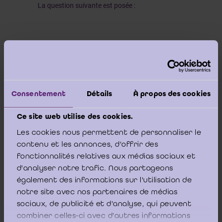
La question suivante est posée :
« Est-ce que l’ICCI confirme cette interprétation ? Celle-
ci revêt une importance déterminante, non seulement
quant à la question de savoir si la société mère visée
dans l’exemple doit désigner un commissaire, mais
aussi, par corollaire, dans le cas négatif, si un réviseur
Consentement
Détails
À propos des cookies
d’entreprises non commissaire peut accepter
d’intervenir dans le cadre d’une mission légale
Ce site web utilise des cookies.
ponctuelle réservée par le CSA au commissaire.
Les cookies nous permettent de personnaliser le
contenu et les annonces, d'offrir des
fonctionnalités relatives aux médias sociaux et
Il a été pris connaissance de l’avis ICCI du 21 décembre
d'analyser notre trafic. Nous partageons
2021, lequel traite d’une situation étroitement analogue
également des informations sur l'utilisation de
au cas soumis. Cependant, aucune réponse claire et
notre site avec nos partenaires de médias
non équivoque n’a été trouvée dans la conclusion de
l’avis concerné quant à la question de savoir si la
sociaux, de publicité et d'analyse, qui peuvent
société mère d’un petit groupe doit désigner un
combiner celles-ci avec d'autres informations
commissaire lorsqu’elle ne dépasse les seuils légaux