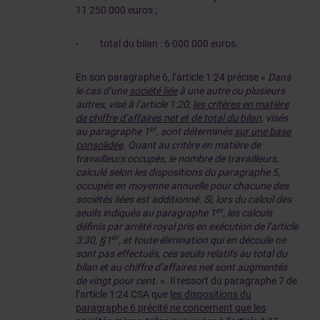
11 250 000 euros ;
- total du bilan : 6 000 000 euros.
En son paragraphe 6, l’article 1:24 précise «
Dans
le cas d’une
société liée
à une autre ou plusieurs
autres, visé à l’article 1:20,
les critères en matière
de chiffre d’affaires net et de total du bilan
, visés
er
au paragraphe 1
, sont déterminés
sur une base
consolidée
. Quant au critère en matière de
travailleurs occupés, le nombre de travailleurs,
calculé selon les dispositions du paragraphe 5,
occupés en moyenne annuelle pour chacune des
sociétés liées est additionné. Si, lors du calcul des
er
seuils indiqués au paragraphe 1
, les calculs
définis par arrêté royal pris en exécution de l’article
er
3:30, §1
, et toute élimination qui en découle ne
sont pas effectués, ces seuils relatifs au total du
bilan et au chiffre d’affaires net sont augmentés
de vingt pour cent
. ». Il ressort du paragraphe 7 de
l’article 1:24 CSA que
les dispositions du
paragraphe 6 précité ne concernent que les