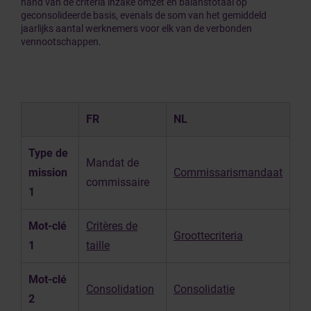
hand van de criteria inzake omzet en balanstotaal op
geconsolideerde basis, evenals de som van het gemiddeld
jaarlijks aantal werknemers voor elk van de verbonden
vennootschappen.
FR
NL
Type de
Mandat de
mission
Commissarismandaat
commissaire
1
Mot-clé
Critères de
Groottecriteria
1
taille
Mot-clé
Consolidation
Consolidatie
2