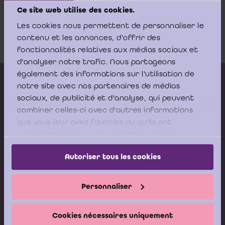
Ce site web utilise des cookies.
Koophandel-Brussel-27-01-1988
Les cookies nous permettent de personnaliser le
contenu et les annonces, d'offrir des
Download
fonctionnalités relatives aux médias sociaux et
d'analyser notre trafic. Nous partageons
également des informations sur l'utilisation de
Kalender vorming
notre site avec nos partenaires de médias
sociaux, de publicité et d'analyse, qui peuvent
Gepubliceerde adviezen
combiner celles-ci avec d'autres informations
Modeldocumenten
que vous leur avez fournies ou qu'ils ont
collectées lors de votre utilisation de leurs
Boeken
services.
Autoriser tous les cookies
Stel nu uw vraag aan de
Helpdesk van het ICCI
Personnaliser
Ik stel mijn vraag
Cookies nécessaires uniquement