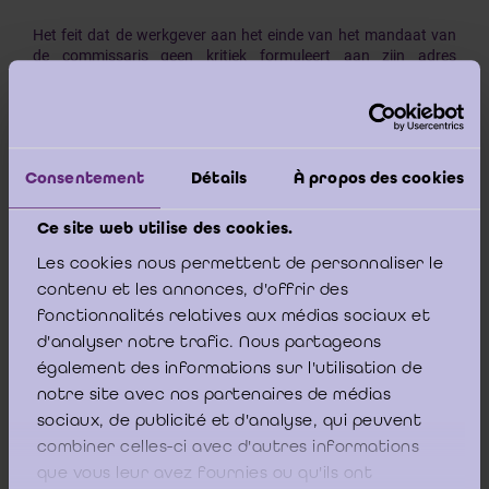
Het feit dat de werkgever aan het einde van het mandaat van
de commissaris geen kritiek formuleert aan zijn adres
impliceert niet noodzakelijkerwijze dat dit mandaat moet
worden hernieuwd. De internationalisering van het bedrijf kan
een motief uitmaken voor de raad van bestuur om een andere
kandidaat voor het commissariaat voor te dragen, zoals de
kwaliteit van het door de vorige commissaris in de
Consentement
Détails
À propos des cookies
ondernemingsraad gepresteerde werk eveneens in overweging
moet worden genomen.
Ce site web utilise des cookies.
Les cookies nous permettent de personnaliser le
contenu et les annonces, d'offrir des
Het is logisch dat de raad van bestuur zijn
fonctionnalités relatives aux médias sociaux et
verantwoordelijkheid ten aanzien van een belangrijke nieuwe
d'analyser notre trafic. Nous partageons
aandeelhouder laat prevaleren, temeer daar de bezwaren van
de ondernemingsraad tegenover de nieuw voorgedragen
également des informations sur l'utilisation de
kandidaat ongegrond zijn.
notre site avec nos partenaires de médias
sociaux, de publicité et d'analyse, qui peuvent
combiner celles-ci avec d'autres informations
Koophandel-Brussel-09_11_1992
que vous leur avez fournies ou qu'ils ont