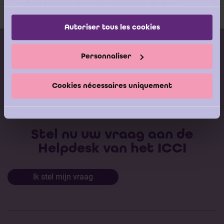
collectées lors de votre utilisation de leurs
Download
services.
Autoriser tous les cookies
Kalender vorming
Personnaliser
Gepubliceerde adviezen
Modeldocumenten
Cookies nécessaires uniquement
Boeken
Stel nu uw vraag aan de
Helpdesk van het ICCI
Ik stel mijn vraag