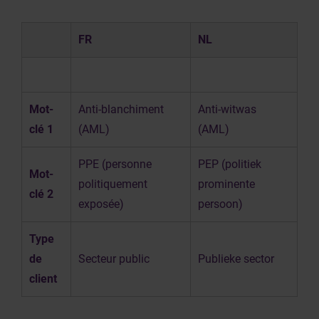
FR
NL
Mot-
Anti-blanchiment
Anti-witwas
clé 1
(AML)
(AML)
PPE (personne
PEP (politiek
Mot-
politiquement
prominente
clé 2
exposée)
persoon)
Type
de
Secteur public
Publieke sector
client