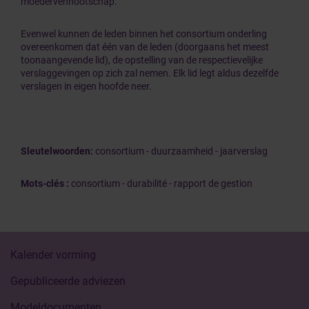
moedervennootschap.
Evenwel kunnen de leden binnen het consortium onderling
overeenkomen dat één van de leden (doorgaans het meest
toonaangevende lid), de opstelling van de respectievelijke
verslaggevingen op zich zal nemen. Elk lid legt aldus dezelfde
verslagen in eigen hoofde neer.
Sleutelwoorden:
consortium - duurzaamheid - jaarverslag
Mots-clés :
consortium - durabilité - rapport de gestion
Kalender vorming
Gepubliceerde adviezen
Modeldocumenten