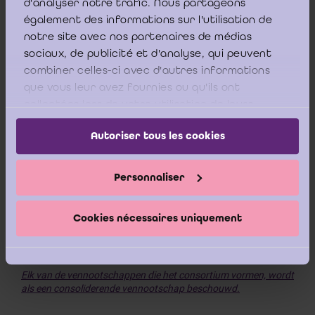
d'analyser notre trafic. Nous partageons
également des informations sur l'utilisation de
2° een geconsolideerde netto-omzet van 50.000.000 euro;
notre site avec nos partenaires de médias
sociaux, de publicité et d'analyse, qui peuvent
3° een jaargemiddelde van het aantal werknemers van 250.
combiner celles-ci avec d'autres informations
que vous leur avez fournies ou qu'ils ont
collectées lors de votre utilisation de leurs
services.
Om bovenstaande vraag te beantwoorden, wenst het ICCI te
Autoriser tous les cookies
verwijzen naar artikel 3:24 van het Wetboek van
vennootschappen en verenigingen (hierna: “WVV”) betreffende
de consolidatieverplichting, dat het volgende bepaalt:
Personnaliser
“
In geval van een consortium moet een geconsolideerde
jaarrekening worden opgesteld
waarin alle vennootschappen
Cookies nécessaires uniquement
worden opgenomen die het consortium vormen, alsook hun
dochterondernemingen.
Elk van de vennootschappen die het consortium vormen, wordt
als een consoliderende vennootschap beschouwd.