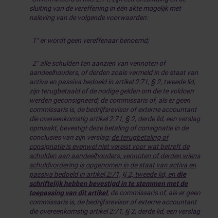
sluiting van de vereffening in één akte mogelijk met
naleving van de volgende voorwaarden:
1° er wordt geen vereffenaar benoemd;
2° alle schulden ten aanzien van vennoten of
aandeelhouders, of derden zoals vermeld in de staat van
activa en passiva bedoeld in artikel 2:71, § 2, tweede lid,
zijn terugbetaald of de nodige gelden om die te voldoen
werden geconsigneerd; de commissaris of, als er geen
commissaris is, de bedrijfsrevisor of externe accountant
die overeenkomstig artikel 2:71, § 2, derde lid, een verslag
opmaakt, bevestigt deze betaling of consignatie in de
conclusies van zijn verslag;
de terugbetaling of
consignatie is evenwel niet vereist voor wat betreft de
schulden aan aandeelhouders, vennoten of derden wiens
schuldvordering is opgenomen in de staat van activa en
passiva bedoeld in artikel 2:71,
§ 2, tweede lid, en
die
schriftelijk hebben bevestigd in te stemmen met de
toepassing van dit artikel
;
de commissaris of, als er geen
commissaris is, de bedrijfsrevisor of externe accountant
die overeenkomstig artikel 2:71, § 2, derde lid, een verslag