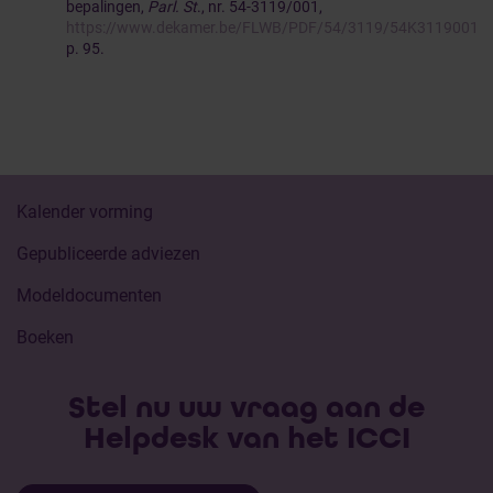
bepalingen,
Parl. St
., nr. 54-3119/001,
https://www.dekamer.be/FLWB/PDF/54/3119/54K3119001.p
p. 95.
Kalender vorming
Gepubliceerde adviezen
Modeldocumenten
Boeken
Stel nu uw vraag aan de
Helpdesk van het ICCI