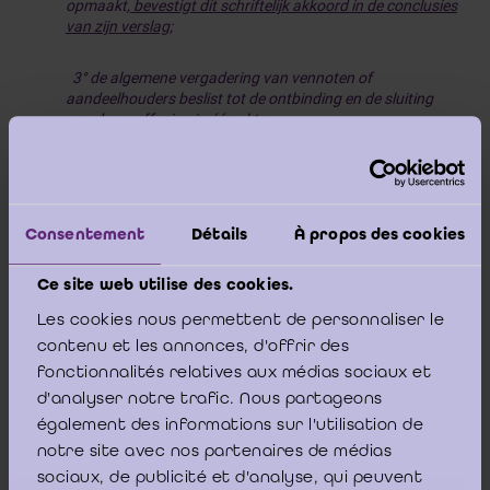
opmaakt,
bevestigt dit schriftelijk akkoord in de conclusies
van zijn verslag;
3° de algemene vergadering van vennoten of
aandeelhouders beslist tot de ontbinding en de sluiting
van de vereffening in één akte:
a) mits unanieme instemming van alle vennoten in een
vennootschap onder firma of een commanditaire
vennootschap;
Consentement
Détails
À propos des cookies
b) of mits eenparigheid van stemmen van de aanwezige
Ce site web utilise des cookies.
of vertegenwoordigde aandeelhouders voor zover zij, in
een besloten of coöperatieve vennootschap, ten minste de
Les cookies nous permettent de personnaliser le
helft van het totaal aantal uitgegeven aandelen
contenu et les annonces, d'offrir des
vertegenwoordigen of, in een naamloze vennootschap,
ten minste de helft van het kapitaal.
fonctionnalités relatives aux médias sociaux et
d'analyser notre trafic. Nous partageons
De terugname van het resterend actief gebeurt door de
également des informations sur l'utilisation de
vennoten zelf.”
notre site avec nos partenaires de médias
sociaux, de publicité et d'analyse, qui peuvent