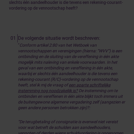
slechts één aandeelhouder is die tevens een rekening-courant-
vordering op de vennootschap heeft?
De volgende situatie wordt beschreven:
“
Conform artikel 2:80 van het Wetboek van
vennootschappen en verenigingen (hierna: “WVV”) is een
ontbinding en de sluiting van de vereffening in één akte
mogelijk mits naleving van enkele voorwaarden. In het
geval van een ontbinding en vereffening in één akte,
waarbij er slechts één aandeelhouder is die tevens een
rekening-courant (R/C)-vordering op de vennootschap
heeft, stel ik mij de vraag of
een aparte schriftelijke
instemming nog noodzakelijk is?
De instemming om te
ontbinden en vereffenen in één akte blijkt toch immers uit
de buitengewone algemene vergadering zelf (aangezien er
geen andere personen betrokken zijn)?:
“De terugbetaling of consignatie is evenwel niet vereist
voor wat betreft de schulden aan aandeelhouders,
vennoten of derden wiens schuldvordering is opgenomen