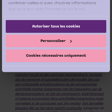
combiner celles-ci avec d'autres informations
que vous leur avez fournies ou qu'ils ont
collectées lors de votre utilisation de leurs
Vervolgens verwijst het ICCI naar de memorie van
services.
toelichting bij het WVV, die omtrent het voormeld
Autoriser tous les cookies
[1]
(
)
ontwerp van bepaling het volgende vermeldt
:
“
— de uitzondering voor schulden aan vennoten of
Personnaliser
aandeelhouders wordt wettelijk verankerd. Volgens de
letter van de wet was er twijfel mogelijk over schulden in
rekening-courant, uit hoofde van leningen enz. ten
Cookies nécessaires uniquement
aanzien van vennoten of aandeelhouders, alhoewel uit de
parlementaire voorbereiding duidelijk blijkt dat ook het
bestaan van dergelijke schulden de toepassing van de
ééndagsprocedure niet verhindert.
De voorgestelde
wijziging houdt op één punt een verstrenging in, namelijk
dat de vennoten of aandeelhouders die houder zijn van
een onbetaalde schuldvordering op de vennootschap
schriftelijk moeten instemmen met de toepassing van de
ééndagsprocedure, en dat de commissaris, bedrijfsrevisor
of externe accountant deze schriftelijke instemming moet
vermelden in de conclusies van zijn verslag
.
Een dergelijke
bepaling lijkt op het eerst gezicht overbodig
, aangezien de