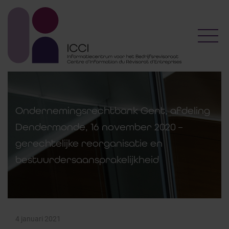
Toggl
Ondernemingsrechtbank Gent, afdeling
Dendermonde, 16 november 2020 –
gerechtelijke reorganisatie en
bestuurdersaansprakelijkheid
4 januari 2021