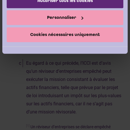
Autoriser tous les cookies
détermine la valeur d’actifs financiers. Cette
dernière n’est pas une mission révisorale car il
Personnaliser
ne s’agit pas d’une « opinion d'expert sur » une
évaluation, au sens de l’article 3, 10 de la loi
Cookies nécessaires uniquement
de 2016 précitée.
Eu égard à ce qui précède, l’ICCI est d’avis
qu’un réviseur d’entreprises empêché peut
exécuter la mission consistant à évaluer les
actifs financiers, telle que prévue par le projet
de loi introduisant un impôt sur les plus-values
sur les actifs financiers, car il ne s’agit pas
d’une mission révisorale.
[1]
Un réviseur d’entreprises se déclare empêché