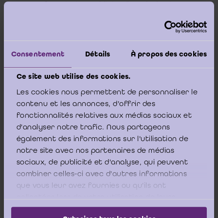
financier intermédiaire, d'une évaluation, ou
d'une autre information économique et
financière fournie par une entité ou une
institution ; sont également incluses dans
Consentement
Détails
À propos des cookies
cette notion, l'analyse et l'explication des
informations économiques et financières à
Ce site web utilise des cookies.
l'attention des membres du conseil
Les cookies nous permettent de personnaliser le
d'entreprise, ainsi que la mission d'assurance
contenu et les annonces, d'offrir des
de l'information en matière de durabilité ».
fonctionnalités relatives aux médias sociaux et
d'analyser notre trafic. Nous partageons
également des informations sur l'utilisation de
notre site avec nos partenaires de médias
Le
projet de loi introduisant un impôt sur les
sociaux, de publicité et d'analyse, qui peuvent
plus-values sur les actifs financiers
prévoit,
combiner celles-ci avec d'autres informations
[2]
dans un contexte très spécifique
, une
que vous leur avez fournies ou qu'ils ont
collectées lors de votre utilisation de leurs
mission pour le réviseur d’entreprises : dans le
services.
cadre de ladite mission, le professionnel