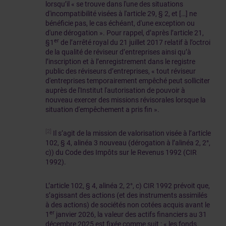
lorsqu’il « se trouve dans l'une des situations
d'incompatibilité visées à l'article 29, § 2, et […] ne
bénéficie pas, le cas échéant, d'une exception ou
d'une dérogation ». Pour rappel, d’après l’article 21,
er
§1
de l’arrêté royal du 21 juillet 2017 relatif à l’octroi
de la qualité de réviseur d’entreprises ainsi qu’à
l’inscription et à l’enregistrement dans le registre
public des réviseurs d’entreprises, « tout réviseur
d'entreprises temporairement empêché peut solliciter
auprès de l'Institut l'autorisation de pouvoir à
nouveau exercer des missions révisorales lorsque la
situation d'empêchement a pris fin ».
[2]
Il s’agit de la mission de valorisation visée à l’article
102, § 4, alinéa 3 nouveau (dérogation à l’alinéa 2, 2°,
c)) du Code des Impôts sur le Revenus 1992 (CIR
1992).
L’article 102, § 4, alinéa 2, 2°, c) CIR 1992 prévoit que,
s’agissant des actions (et des instruments assimilés
à des actions) de sociétés non cotées acquis avant le
er
1
janvier 2026, la valeur des actifs financiers au 31
décembre 2025 est fixée comme suit : « les fonds