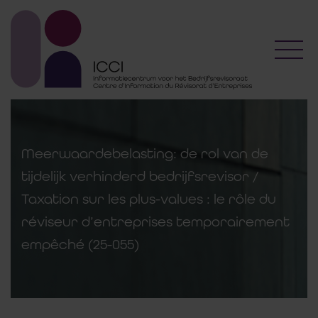
Toggl
Meerwaardebelasting: de rol van de
tijdelijk verhinderd bedrijfsrevisor /
Taxation sur les plus-values : le rôle du
réviseur d’entreprises temporairement
empêché (25-055)