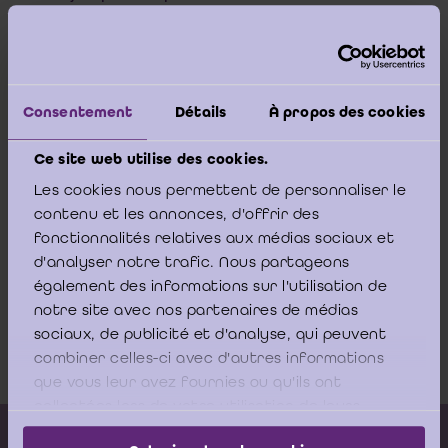
beveelt, aangezien het recht op betaling van de prijs
van de aandelen ontstaat op het tijdstip van de
eigendomsoverdracht; bij die raming moet de rechter
abstractie maken van zowel de omstandigheden die
geleid hebben tot de vordering tot overdracht van de
Consentement
Détails
À propos des cookies
aandelen als van het gedrag van de partijen ten
gevolge van de vordering
Ce site web utilise des cookies.
Les cookies nous permettent de personnaliser le
contenu et les annonces, d'offrir des
Het volledig arrest
fonctionnalités relatives aux médias sociaux et
d'analyser notre trafic. Nous partageons
également des informations sur l'utilisation de
Arrest Hof van Cassatie - 11.0398.N
notre site avec nos partenaires de médias
-5.10.2012
sociaux, de publicité et d'analyse, qui peuvent
Download
combiner celles-ci avec d'autres informations
que vous leur avez fournies ou qu'ils ont
collectées lors de votre utilisation de leurs
services.
Kalender vorming