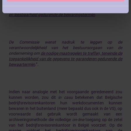
onderneming aan de eerder door de Commissie
vooropgestelde principes van rechtstreekse toegankelijkheid
en leesbaarheid gedurende de bewaringstermijn
.
De Commissie wenst nadruk te leggen op de
verantwoordelijkheid van het bestuursorgaan van de
onderneming om
de nodige maatregelen te treffen, teneinde de
toegankelijkheid van de gegevens te garanderen gedurende de
bewaartermijn
.”.
Indien naar analogie met het voorgaande geredeneerd zou
kunnen worden, zou dit
in casu
betekenen dat Belgische
bedrijfsrevisorenkantoren hun werkdocumenten kunnen
bewaren in het buitenland (meer bepaald dus ook in de VS), op
voorwaarde dat gebruik wordt
gemaakt van een
archiveringsmethode die volledige
on-line
toegang op de zetel
van het bedrijfsrevisorenkantoor in België voorziet. Op die
manier voldoet het bedrijfsrevisorenkantoor aan de