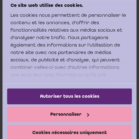
verantwoordingsstukken van Belgische ondernemingen
Ce site web utilise des cookies.
behandelt en hierover het volgende stipuleert:
Les cookies nous permettent de personnaliser le
contenu et les annonces, d'offrir des
fonctionnalités relatives aux médias sociaux et
“
De Boekhoudwet omvat geen specifieke verwijzing naar de
d'analyser notre trafic. Nous partageons
plaats van bewaring van de boeken en
également des informations sur l'utilisation de
verantwoordingsstukken. De Commissie is evenwel van
notre site avec nos partenaires de médias
mening dat hierdoor geen bezwaar kan bestaan tegen het
sociaux, de publicité et d'analyse, qui peuvent
centraliseren van de boekhouding op één computer in het
buitenland. De Boekhoudwet schrijft immers nergens expliciet
combiner celles-ci avec d'autres informations
voor dat de materiële verrichtingen voor het inschrijven en
que vous leur avez fournies ou qu'ils ont
verwerken van de gegevens in België plaats moeten vinden.
collectées lors de votre utilisation de leurs
services.
Autoriser tous les cookies
De Commissie is bovendien van mening
dat Belgische
ondernemingen hun boeken, rekeningen en
Personnaliser
verantwoordingsstukken kunnen bewaren in het buitenland,
op voorwaarde dat gebruik wordt gemaakt van een
archiveringsmethode die volledige on-line toegang op de
Cookies nécessaires uniquement
bedrijfszetel in België voorziet. Op die manier voldoet de