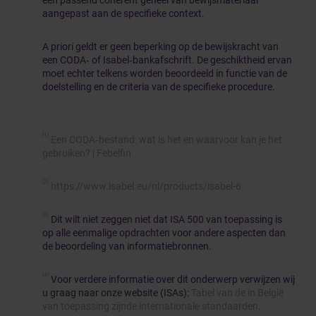
een passend coherent geheel van bewijsmateriaal
aangepast aan de specifieke context.
A priori geldt er geen beperking op de bewijskracht van
een CODA‑ of Isabel‑bankafschrift. De geschiktheid ervan
moet echter telkens worden beoordeeld in functie van de
doelstelling en de criteria van de specifieke procedure.
[1]
Een CODA‑bestand: wat is het en waarvoor kan je het
gebruiken? | Febelfin
[2]
https://www.isabel.eu/nl/products/isabel-6
[3]
Dit wilt niet zeggen niet dat ISA 500 van toepassing is
op alle eenmalige opdrachten voor andere aspecten dan
de beoordeling van informatiebronnen.
[4]
Voor verdere informatie over dit onderwerp verwijzen wij
u graag naar onze website (ISAs):
Tabel van de in België
van toepassing zijnde internationale standaarden
.