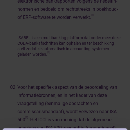
elektronische bankrapporten volgens de Febelfin-
normen en bedoeld om rechtstreeks in boekhoud-
[1]
of ERP-software te worden verwerkt.
ISABEL is een multibanking-platform dat onder meer deze
CODA-bankafschriften kan ophalen en ter beschikking
stelt zodat ze automatisch in accounting-systemen
[2]
geladen worden.
Voor het specifiek aspect van de beoordeling van
informatiebronnen, en in het kader van deze
vraagstelling (eenmalige opdrachten en
commissarismandaat), wordt verwezen naar ISA
[3]
500
. Het ICCI is van mening dat de algemene
principes van ISA 500 zeer nuttig (proportioneel)