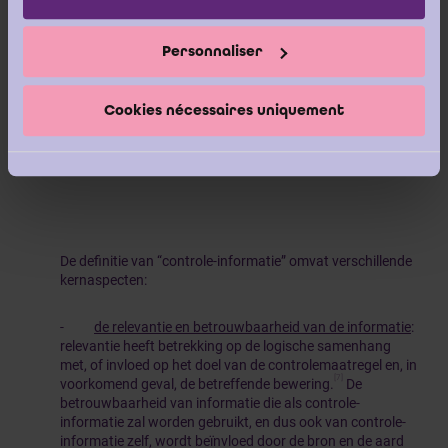
informatie betreft aldus niet noodzakelijk “officiële
stukken” zoals vermeld in de vraagstelling.
Personnaliser
Bij het opzetten en uitvoeren van controlewerkzaamheden
dient de auditor te overwegen met toepassing van zijn
Cookies nécessaires uniquement
professionele inschatting (“
professional judgement
”) in
welke mate de informatie die als controle-informatie zal
worden gebruikt, relevant en betrouwbaar is, inclusief
[6]
informatie verkregen van een externe informatiebron.
De definitie van “controle-informatie” omvat verschillende
kernaspecten:
-
de relevantie en betrouwbaarheid van de informatie
:
relevantie heeft betrekking op de logische samenhang
met, of invloed op het doel van de controlemaatregel en, in
[7]
voorkomend geval, de betreffende bewering.
De
betrouwbaarheid van informatie die als controle-
informatie zal worden gebruikt, en dus ook van controle-
informatie zelf, wordt beïnvloed door de bron en de aard