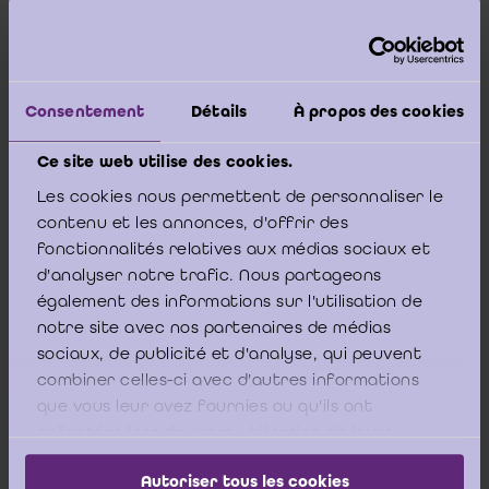
van toepassing zijn op beoordelingsopdrachten
dewelke voortvloeien uit het Wetboek van
vennootschappen en verenigingen (de zgn.
Consentement
Détails
À propos des cookies
“éénmalige opdrachten” in de vraagstelling).
Overeenkomstig ISA 500 wordt “controle-
Ce site web utilise des cookies.
informatie” gedefinieerd als “
Informatie die door
Les cookies nous permettent de personnaliser le
de auditor wordt gebruikt om te komen tot de
contenu et les annonces, d'offrir des
[4]
conclusies waarop hij zijn oordeel baseert.
Hierna
fonctionnalités relatives aux médias sociaux et
hanteren we het begrip “controle-informatie” voor
d'analyser notre trafic. Nous partageons
elke onderbouwende informatie in het kader van
également des informations sur l'utilisation de
notre site avec nos partenaires de médias
een controle-opdracht en/of in het kader van een
sociaux, de publicité et d'analyse, qui peuvent
beoordelingsopdracht. Controle-informatie omvat
combiner celles-ci avec d'autres informations
zowel in de administratieve vastleggingen
que vous leur avez fournies ou qu'ils ont
opgenomen informatie die aan de financiële
collectées lors de votre utilisation de leurs
overzichten ten grondslag ligt, als informatie
services.
[5]
verkregen uit andere bronnen
”.
Controle-
Autoriser tous les cookies