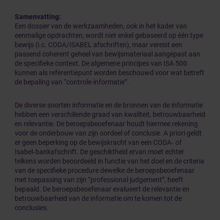
Samenvatting:
Een dossier van de werkzaamheden, ook in het kader van
eenmalige opdrachten, wordt niet enkel gebaseerd op één type
bewijs (i.c. CODA/ISABEL afschriften), maar vereist een
passend coherent geheel van bewijsmateriaal aangepast aan
de specifieke context. De algemene principes van ISA 500
kunnen als referentiepunt worden beschouwd voor wat betreft
de bepaling van “controle-informatie”.
De diverse soorten informatie en de bronnen van de informatie
hebben een verschillende graad van kwaliteit, betrouwbaarheid
en relevantie. De beroepsbeoefenaar houdt hiermee rekening
voor de onderbouw van zijn oordeel of conclusie. A priori geldt
er geen beperking op de bewijskracht van een CODA‑ of
Isabel‑bankafschrift. De geschiktheid ervan moet echter
telkens worden beoordeeld in functie van het doel en de criteria
van de specifieke procedure dewelke de beroepsbeoefenaar
met toepassing van zijn “professional judgement”, heeft
bepaald. De beroepsbeoefenaar evalueert de relevantie en
betrouwbaarheid van de informatie om te komen tot de
conclusies.