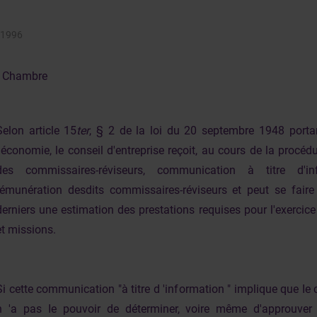
i 1996
Chambre
Selon article 15
ter
, § 2 de la loi du 20 septembre 1948 porta
l'économie, le conseil d'entreprise reçoit, au cours de la procéd
des commissaires-réviseurs, communication à titre d'i
rémunération desdits commissaires-réviseurs et peut se faire
derniers une estimation des prestations requises pour l'exercice
et missions.
Si cette communication "à titre d 'information " implique que Ie 
n 'a pas Ie pouvoir de déterminer, voire même d'approuver