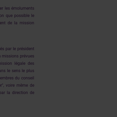
xer les émoluments
on que possible Ie
ent de la mission
s par Ie président
s missions prévues
ission légale des
ans Ie sens Ie plus
membres du conseil
ler", voire même de
par la direction de