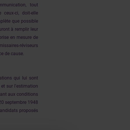
mmunication, tout
ceux-ci, doit-elle
mplète que possible
ront à remplir leur
eprise en mesure de
issaires-réviseurs
ce de cause.
ations qui lui sont
t sur l'estimation
uant aux conditions
du 20 septembre 1948
 candidats proposés