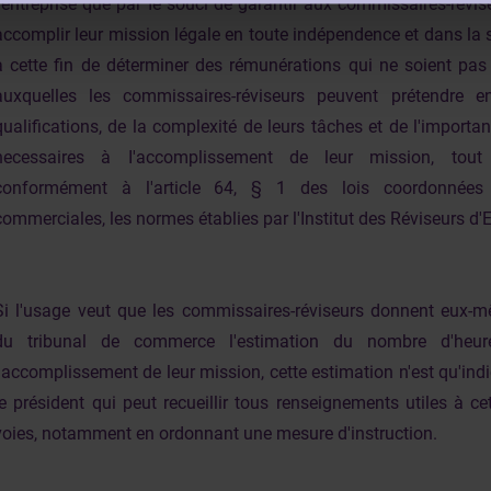
l'entreprise que par Ie souci de garantir aux commissaires-révise
accomplir leur mission légale en toute indépendence et dans la sé
à cette fin de déterminer des rémunérations qui ne soient pas 
auxquelles les commissaires-réviseurs peuvent prétendre e
qualifications, de la complexité de leurs tâches et de l'importa
necessaires à I'accomplissement de leur mission, tout 
conformément à l'article 64, § 1 des lois coordonnées 
commerciales, les normes établies par l'Institut des Réviseurs d'E
Si l'usage veut que les commissaires-réviseurs donnent eux-
du tribunal de commerce l'estimation du nombre d'heur
l'accomplissement de leur mission, cette estimation n'est qu'indi
Ie président qui peut recueillir tous renseignements utiles à cet
voies, notamment en ordonnant une mesure d'instruction.