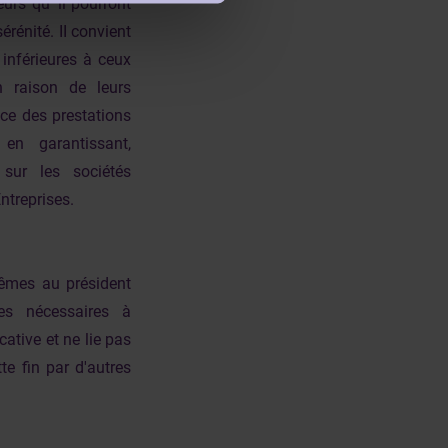
urs qu 'il pourront
rénité. II convient
inférieures à ceux
n raison de leurs
nce des prestations
en garantissant,
sur les sociétés
ntreprises.
mêmes au président
es nécessaires à
cative et ne lie pas
te fin par d'autres