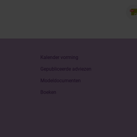
Kalender vorming
Gepubliceerde adviezen
Modeldocumenten
Boeken