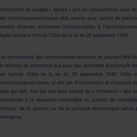
L'estimation du budget « temps » pris en considération pour fi
des commissaires-réviseurs doit couvrir avec autant de précisi
nombre d'heures minimales indispensables à l'accomplissem
légale prévue à l'article 15
bis
de la loi du 20 septembre 1948.
Les émoluments des commissaires-réviseurs ne peuvent être fixé
du tribunal de commerce que pour leur permettre d'accomplir le
par I'article 15
bis
de la loi du 20 septembre 1948. Cette m
commissaires-réviseurs, si elle est d'information et d'analyse d
large qui soit, n'en est pas pour autant de « formation » des 
d'entreprise à la discipline comptabIe, ni, surtout, de "conseil
"critique" de la gestion ou de la politique économique suivie 
I'entreprise.