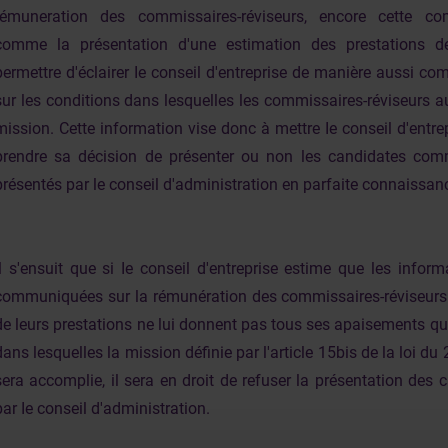
rémuneration des commissaires-réviseurs, encore cette co
comme la présentation d'une estimation des prestations de 
permettre d'éclairer Ie conseil d'entreprise de manière aussi co
sur les conditions dans lesquelles les commissaires-réviseurs au
mission. Cette information vise donc à mettre Ie conseil d'entr
prendre sa décision de présenter ou non les candidates comm
présentés par le conseil d'administration en parfaite connaissan
Il s'ensuit que si Ie conseil d'entreprise estime que les inform
communiquées sur la rémunération des commissaires-réviseurs e
de leurs prestations ne lui donnent pas tous ses apaisements q
dans lesquelles la mission définie par l'article 15bis de la loi 
sera accomplie, il sera en droit de refuser la présentation des
par Ie conseil d'administration.