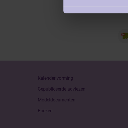
La dé
Kalender vorming
Gepubliceerde adviezen
Modeldocumenten
Boeken