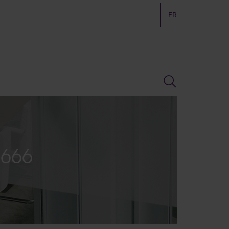
FR
.666