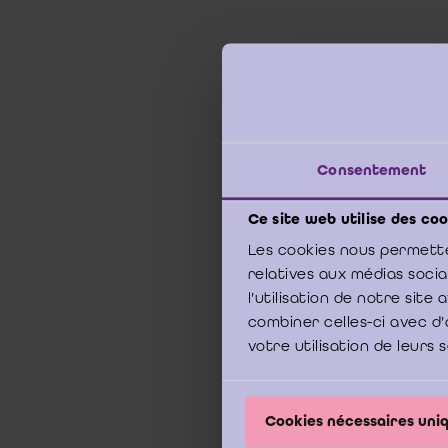
10 de
Raad 
Vijft
Consentement
Publi
Ce site web utilise des coo
Een v
Les cookies nous permette
voorz
relatives aux médias soci
verwi
l'utilisation de notre sit
het b
een a
combiner celles-ci avec d'
worde
votre utilisation de leurs 
wanne
is sl
kan u
Cookies nécessaires un