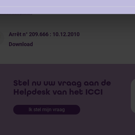
cision complète :
Arrêt n° 209.666 : 10.12.2010
Download
Stel nu uw vraag aan de
Helpdesk van het ICCI
Ik stel mijn vraag