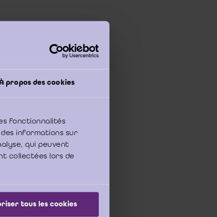
À propos des cookies
ijkelijkheid door de
es fonctionnalités
an dit artikel door de
 des informations sur
 Beroep. Om reden van
analyse, qui peuvent
en geadieerd middels
tegen dit beroep kan
nt collectées lors de
nnulatieberoep, zelfs
ngdheid is ingesteld,
evraagd het voorwerp
riser tous les cookies