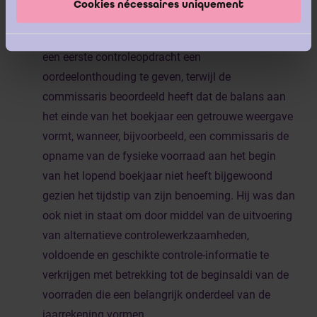
Cookies nécessaires uniquement
Uit het bovenstaande volgt dat het nodig is om bij
een eerste controleopdracht een
oordeelonthouding te geven, terwijl de
commissaris beoordeeld heeft dat de balans aan
het einde van het boekjaar een getrouwe weergave
vormt, wanneer, bijvoorbeeld, een commissaris de
opname van de fysieke voorraad aan het begin
van het lopend boekjaar niet heeft bijgewoond
gezien het tijdstip van zijn benoeming. Hij was dan
ook niet in staat om door middel van de uitvoering
van alternatieve controlewerkzaamheden,
voldoende en geschikte controle-informatie te
verkrijgen met betrekking tot de beginsaldi van de
voorraden die een belangrijk onderdeel van de
jaarrekening vormen.