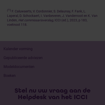
[1]
(
)
F. Caluwaerts, V. Cordonnier, S. Delaunay, F. Fank, L.
Laperal, D. Schockaert, I. Vanbeveren, J. Vandernoot en K. Van
Linden,
Het
commissarisverslag
, ICCI (ed.), 2023, p 183,
voetnoot 118.
Kalender vorming
Gepubliceerde adviezen
Modeldocumenten
Boeken
Stel nu uw vraag aan de
Helpdesk van het ICCI