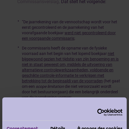
Commissarisverslag
. Dat stelt het volgende:
“De jaarrekening van de vennootschap wordt voor het
eerst gecontroleerd en de jaarrekening van het
voorafgaande boekjaar
werd niet gecontroleerd door
een voorgaande commissaris;
De commissaris heeft de opname van de fysieke
voorraad aan het begin van het lopend boekjaar
niet
bijgewoond gezien het tijdstip van zijn benoeming en is
niet in staat geweest om, middels de uitvoering van
alternatieve controlewerkzaamheden, voldoende en
geschikte controle-informatie te verkrijgen met
betrekking tot de beginsaldi van de voorraden
(het gaat
om een
scope limitation
die niet veroorzaakt wordt
door het bestuursorgaan) die een belangrijk onderdeel
van de jaarrekening vormen;
De commissaris oordeelt dat de mogelijke effecten van
het
onvermogen om voldoende en geschikte controle-
informatie te verkrijgen met betrekking tot de beginsaldi
van de voorraden van materieel belang en van
Consentement
Détails
À propos des cookies