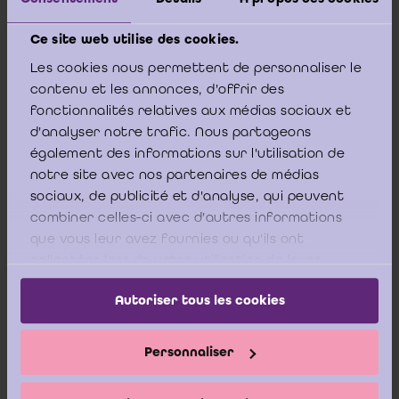
diepgaande invloed op de resultatenrekening zijn
;
De balans aan het einde van het boekjaar vormt een
Ce site web utilise des cookies.
getrouwe weergave;
Les cookies nous permettent de personnaliser le
De overeenkomstige cijfers vereist door het
contenu et les annonces, d'offrir des
boekhoudkundig referentiestelsel zijn opgenomen en
fonctionnalités relatives aux médias sociaux et
correct weergegeven.
d'analyser notre trafic. Nous partageons
également des informations sur l'utilisation de
Ter verduidelijking, volgens het KB van 29 april 2019 tot
notre site avec nos partenaires de médias
uitvoering van het WVV, bestaat de jaarrekening nog
sociaux, de publicité et d'analyse, qui peuvent
steeds uit zowel balans, resultatenrekening als
combiner celles-ci avec d'autres informations
toelichting. De getrouwe weergave/het getrouw beeld
que vous leur avez fournies ou qu'ils ont
van een balans impliceert niet per se dat ook de
resultatenrekening voor het voorbije boekjaar een
collectées lors de votre utilisation de leurs
getrouwe weergave/getrouw beeld geeft. Je moet
services.
m.a.w. de jaarrekening als een geheel beschouwen als
Autoriser tous les cookies
het aankomt op potentiële afwijkingen van materieel
belang.”
Personnaliser