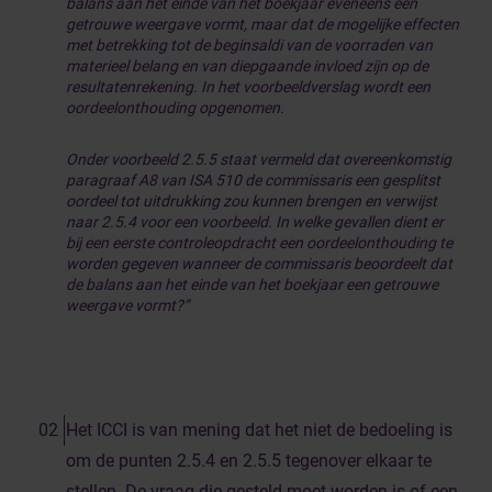
balans aan het einde van het boekjaar eveneens een
getrouwe weergave vormt, maar dat de mogelijke effecten
met betrekking tot de beginsaldi van de voorraden van
materieel belang en van diepgaande invloed zijn op de
resultatenrekening. In het voorbeeldverslag wordt een
oordeelonthouding opgenomen.
Onder voorbeeld 2.5.5 staat vermeld dat overeenkomstig
paragraaf A8 van ISA 510 de commissaris een gesplitst
oordeel tot uitdrukking zou kunnen brengen en verwijst
naar 2.5.4 voor een voorbeeld. In welke gevallen dient er
bij een eerste controleopdracht een oordeelonthouding te
worden gegeven wanneer de commissaris beoordeelt dat
de balans aan het einde van het boekjaar een getrouwe
weergave vormt?”
Het ICCI is van mening dat het niet de bedoeling is
om de punten 2.5.4 en 2.5.5 tegenover elkaar te
stellen. De vraag die gesteld moet worden is of een