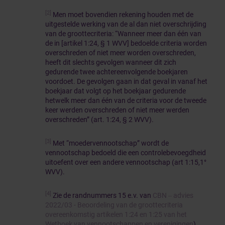
[2]
Men moet bovendien rekening houden met de
uitgestelde werking van de al dan niet overschrijding
van de groottecriteria: “Wanneer meer dan één van
de in [artikel 1:24, § 1 WVV] bedoelde criteria worden
overschreden of niet meer worden overschreden,
heeft dit slechts gevolgen wanneer dit zich
gedurende twee achtereenvolgende boekjaren
voordoet. De gevolgen gaan in dat geval in vanaf het
boekjaar dat volgt op het boekjaar gedurende
hetwelk meer dan één van de criteria voor de tweede
keer werden overschreden of niet meer werden
overschreden” (art. 1:24, § 2 WVV).
[3]
Met “moedervennootschap” wordt de
vennootschap bedoeld die een controlebevoegdheid
uitoefent over een andere vennootschap (art 1:15,1°
WVV).
[4]
Zie de randnummers 15 e.v. van
CBN ‒ advies
2022/03 - Beoordeling van de groottecriteria
overeenkomstig artikelen 1:24 en 1:25 van het
Wetboek van vennootschappen en verenigingen
).