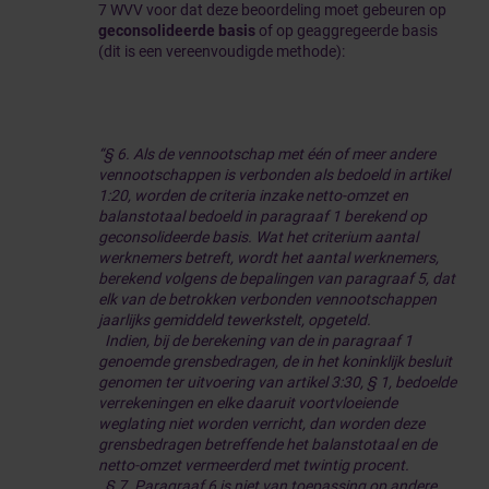
7 WVV voor dat deze beoordeling moet gebeuren op
geconsolideerde basis
of op geaggregeerde basis
(dit is een vereenvoudigde methode):
“§ 6. Als de vennootschap met één of meer andere
vennootschappen is verbonden als bedoeld in artikel
1:20, worden de criteria inzake netto-omzet en
balanstotaal bedoeld in paragraaf 1 berekend op
geconsolideerde basis. Wat het criterium aantal
werknemers betreft, wordt het aantal werknemers,
berekend volgens de bepalingen van paragraaf 5, dat
elk van de betrokken verbonden vennootschappen
jaarlijks gemiddeld tewerkstelt, opgeteld.
Indien, bij de berekening van de in paragraaf 1
genoemde grensbedragen, de in het koninklijk besluit
genomen ter uitvoering van artikel 3:30, § 1, bedoelde
verrekeningen en elke daaruit voortvloeiende
weglating niet worden verricht, dan worden deze
grensbedragen betreffende het balanstotaal en de
netto-omzet vermeerderd met twintig procent.
§ 7. Paragraaf 6 is niet van toepassing op andere