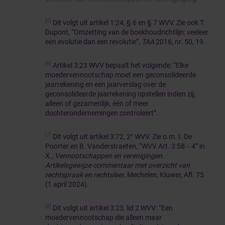
[5]
Dit volgt uit artikel 1:24, § 6 en § 7 WVV. Zie ook T.
Dupont, “Omzetting van de boekhoudrichtlijn: veeleer
een evolutie dan een revolutie”,
TAA
2016, nr. 50, 19.
[6]
Artikel 3:23 WVV bepaalt het volgende: “Elke
moedervennootschap moet een geconsolideerde
jaarrekening en een jaarverslag over de
geconsolideerde jaarrekening opstellen indien zij,
alleen of gezamenlijk, één of meer
dochterondernemingen controleert”.
[7]
Dit volgt uit artikel 3:72, 2° WVV. Zie o.m. I. De
Poorter en B. Vanderstraeten, “WVV Art. 3:58 ‒ 4” in
X.,
Vennootschappen en verenigingen.
Artikelsgewijze commentaar met overzicht van
rechtspraak en rechtsleer
, Mechelen, Kluwer, Afl. 75
(1 april 2024).
[8]
Dit volgt uit artikel 3:23, lid 2 WVV: “Een
moedervennootschap die alleen maar