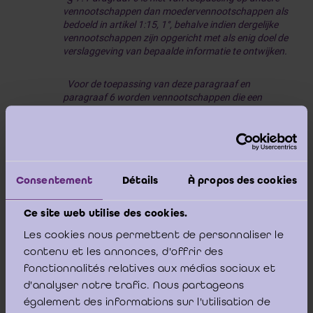
vennootschappen dan moedervennootschappen als
bedoeld in artikel 1:15, 1°, behalve indien dergelijke
vennootschappen zijn opgericht met als enig doel de
verslaggeving van bepaalde informatie te ontwijken.
Voor de toepassing van deze paragraaf en
paragraaf 6 worden vennootschappen die een
consortium vormen als bedoeld in artikel 1:19,
gelijkgesteld met een moedervennootschap.”
Consentement
Détails
À propos des cookies
[4]
In haar advies 2022/03 van 19 januari 2022
geeft
de Commissie voor Boekhoudkundige Normen meer
Ce site web utilise des cookies.
uitleg over hoe deze beoordeling op geconsolideerde
basis moet gebeuren.
Les cookies nous permettent de personnaliser le
contenu et les annonces, d'offrir des
fonctionnalités relatives aux médias sociaux et
d'analyser notre trafic. Nous partageons
également des informations sur l'utilisation de
Wat de
beoordelingsdatum
betreft, volgt uit