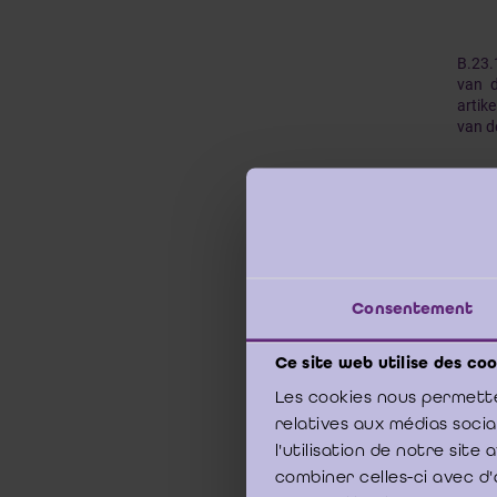
B.23.
van d
artik
van d
B.23.
4
bis
i
§ 4.
Consentement
energ
eind
Ce site web utilise des coo
index
bedoe
Les cookies nous permette
relatives aux médias soci
l'utilisation de notre sit
De co
combiner celles-ci avec d'
de in