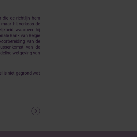
 die de richtlijn hem
, maar hij verkoos de
jkheid waarover hij
onale Bank van België
 voorbereiding van de
 tussenkomst van de
fdeling wetgeving van
l is niet gegrond wat