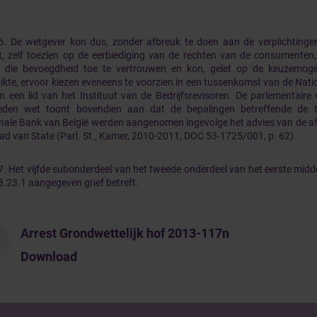
6. De wetgever kon dus, zonder afbreuk te doen aan de verplichtingen
t, zelf toezien op de eerbiediging van de rechten van de consumenten
die bevoegdheid toe te vertrouwen en kon, gelet op de keuzemogeli
ikte, ervoor kiezen eveneens te voorzien in een tussenkomst van de Nati
n een lid van het Instituut van de Bedrijfsrevisoren. De parlementaire
reden wet toont bovendien aan dat de bepalingen betreffende de
nale Bank van België werden aangenomen ingevolge het advies van de a
ad van State (Parl. St., Kamer, 2010-2011, DOC 53-1725/001, p. 62).
7. Het vijfde subonderdeel van het tweede onderdeel van het eerste midde
 B.23.1 aangegeven grief betreft.
Arrest Grondwettelijk hof 2013-117n
Download