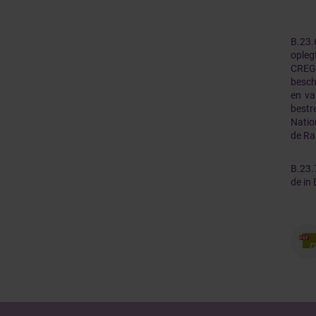
B.23.
opleg
CREG 
besch
en va
best
Natio
de Ra
B.23.
de in