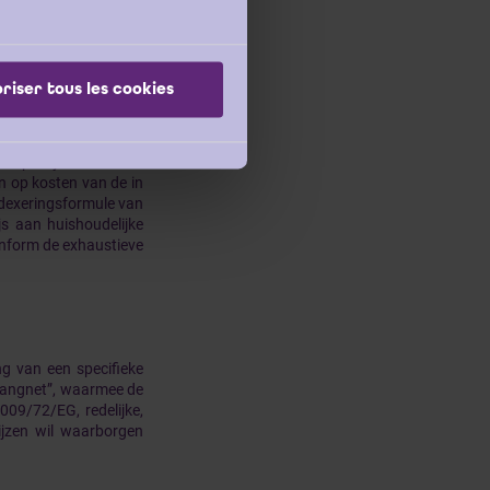
stelling over aan de
riser tous les cookies
of volgend op de datum
. De leverancier heeft
agen na ontvangst van
ide partijen aanvaard
en op kosten van de in
indexeringsformule van
js aan huishoudelijke
onform de exhaustieve
g van een specifieke
“vangnet”, waarmee de
009/72/EG, redelijke,
rijzen wil waarborgen