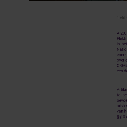
1 okt
A.20.
Elektr
in he
Natio
enerz
overl
CREG 
een d
Artike
te b
bevoe
advie
van h
§§ 3 