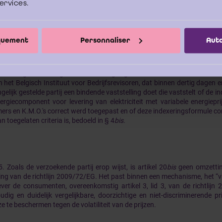
services.
ancier om zijn aangifteplicht krachtens § 3 na te komen.
mmissie zendt per aangetekende brief met ontvangstmelding haar vast
iquement
Personnaliser
Auto
ancier binnen vijf werkdagen volgend op diens verklaring bedoeld in § 3 
p zij op eigen initiatief is tussengekomen overeenkomstig het tweede lid
echt de vaststelling door de commissie te betwisten binnen de vijf werkd
ststelling. Betwistingen worden voorgelegd aan een neutraal en door be
an het Belgisch Instituut voor Bedrijfsrevisoren, dat binnen dertig dagen 
ngelijk gestelde partij een bindende vaststelling doet die vaststelt of de 
ergiecomponent voor levering van elektriciteit met variabele energiepri
ers en K.M.O.'s correct werd toegepast en of deze indexeringsformule c
van toegelaten criteria is, bedoeld in § 4
bis
.
5. Zoals de verzoekende partij erop wijst, is artikel 20
bis
geen omzettin
ing van de richtlijn 2009/72/EG. Het past binnen een mechanisme, het 
ver de consumenten, overeenkomstig artikel 3, lid 3, van de richtlijn 2
udig en duidelijk vergelijkbare, doorzichtige en niet-discriminerende p
e te beschermen tegen de volatiliteit van de prijzen.