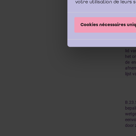
votre utilisation de leurs 
lever
De co
Cookies nécessaires un
lever
waaro
het r
de va
lid v
het o
de en
afnem
lijst 
B.23.
bepal
wetge
eenvo
door z