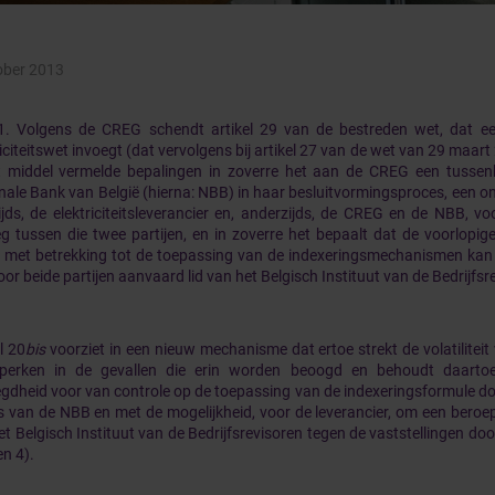
ober 2013
1. Volgens de CREG schendt artikel 29 van de bestreden wet, dat ee
iciteitswet invoegt (dat vervolgens bij artikel 27 van de wet van 29 maart 
t middel vermelde bepalingen in zoverre het aan de CREG een tusse
nale Bank van België (hierna: NBB) in haar besluitvormingsproces, een o
ijds, de elektriciteitsleverancier en, anderzijds, de CREG en de NBB, 
eg tussen die twee partijen, en in zoverre het bepaalt dat de voorlopige
met betrekking tot de toepassing van de indexeringsmechanismen kan
oor beide partijen aanvaard lid van het Belgisch Instituut van de Bedrijfsr
l 20
bis
voorziet in een nieuw mechanisme dat ertoe strekt de volatiliteit
eperken in de gevallen die erin worden beoogd en behoudt daart
gdheid voor van controle op de toepassing van de indexeringsformule doo
s van de NBB en met de mogelijkheid, voor de leverancier, om een beroep 
et Belgisch Instituut van de Bedrijfsrevisoren tegen de vaststellingen doo
en 4).