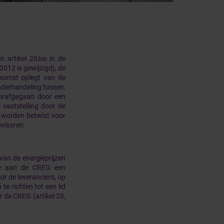
n artikel 20
bis
in de
2012 is gewijzigd), de
nkomst oplegt van de
nderhandeling tussen,
voorafgegaan door een
 vaststelling door de
 worden betwist voor
evisoren.
 van de energieprijzen
oe aan de CREG een
r de leveranciers, op
te richten tot een lid
r de CREG (artikel 20,