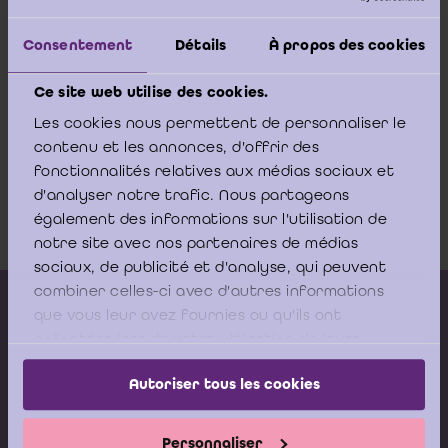
van de wet van 28 december 2011 houdende diverse
bepalingen (betreffende titel IV van boek II en de
Consentement
Détails
À propos des cookies
artikelen 167 tot 173 van het Wetboek diverse rechten
en taksen inzake de taks op de effecten aan toonder en
Ce site web utilise des cookies.
de inwerkingtreding ervan)
Les cookies nous permettent de personnaliser le
contenu et les annonces, d'offrir des
Arrest Grondwettelijk hof 12-2015 -
fonctionnalités relatives aux médias sociaux et
05.02.2015
d'analyser notre trafic. Nous partageons
également des informations sur l'utilisation de
Download
notre site avec nos partenaires de médias
sociaux, de publicité et d'analyse, qui peuvent
combiner celles-ci avec d'autres informations
Kalender vorming
que vous leur avez fournies ou qu'ils ont
collectées lors de votre utilisation de leurs
Gepubliceerde adviezen
services.
Modeldocumenten
Autoriser tous les cookies
Boeken
Personnaliser