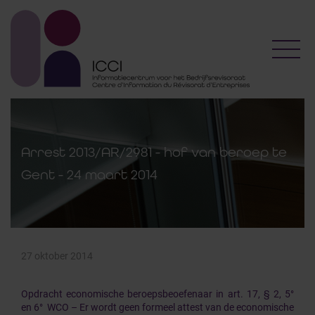
Toggl
Arrest 2013/AR/2981 - hof van beroep te
Gent - 24 maart 2014
27 oktober 2014
Opdracht economische beroepsbeoefenaar in art. 17, § 2, 5°
en 6° WCO – Er wordt geen formeel attest van de economische