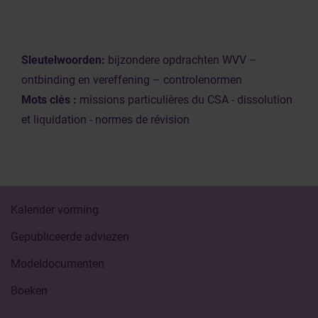
*****
Sleutelwoorden:
bijzondere opdrachten WVV –
ontbinding en vereffening – controlenormen
Mots clés :
missions particulières du CSA - dissolution
et liquidation - normes de révision
Kalender vorming
Gepubliceerde adviezen
Modeldocumenten
Boeken