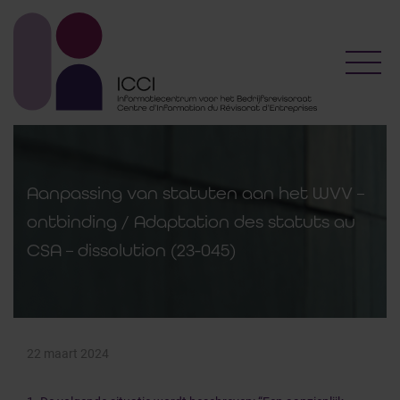
Toggl
Aanpassing van statuten aan het WVV –
ontbinding / Adaptation des statuts au
CSA – dissolution (23-045)
22 maart 2024