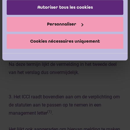
services.
Autoriser tous les cookies
Voor deze entiteiten wordt een aanvullende termijn van
6 maanden, hetzij tot 30 juni 2024, aan het
bestuursorgaan toegekend zodat een algemene
Personnaliser
vergadering bijeengeroepen kan worden met als
agenda de aanpassing van de statuten aan de nieuwe
Cookies nécessaires uniquement
wettelijke vorm.
Na deze termijn lijkt de vermelding in het tweede deel
van het verslag dus onvermijdelijk.
3. Het ICCI raadt bovendien aan om de verplichting om
de statuten aan te passen op te nemen in een
(1)
management letter
.
Het lijkt ook aangeraden om hiervan melding te maken