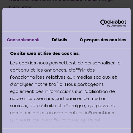
bestuurder;
- de landbouwvennootschap (LV) wordt een
vennootschap onder firma (VOF) of een
commanditaire vennootschap;
Consentement
Détails
À propos des cookies
- het economisch samenwerkingsverband (ESV) wordt
een vennootschap onder firma (VOF);
Ce site web utilise des cookies.
- de coöperatieve vennootschap met onbeperkte
Les cookies nous permettent de personnaliser le
aansprakelijkheid (CVOA) wordt een vennootschap
contenu et les annonces, d'offrir des
onder firma (VOF);
fonctionnalités relatives aux médias sociaux et
- de coöperatieve vennootschap met beperkte
d'analyser notre trafic. Nous partageons
aansprakelijkheid (CVBA) die niet aan de definitie van
également des informations sur l'utilisation de
notre site avec nos partenaires de médias
coöperatieve vennootschap in artikel 6:1 van het
sociaux, de publicité et d'analyse, qui peuvent
Wetboek beantwoordt, wordt een besloten
combiner celles-ci avec d'autres informations
vennootschap (BV);
que vous leur avez fournies ou qu'ils ont
- de beroepsvereniging wordt een VZW.
collectées lors de votre utilisation de leurs