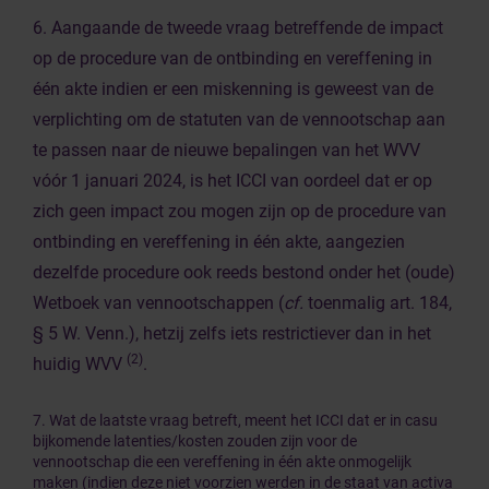
6. Aangaande de tweede vraag betreffende de impact
op de procedure van de ontbinding en vereffening in
één akte indien er een miskenning is geweest van de
verplichting om de statuten van de vennootschap aan
te passen naar de nieuwe bepalingen van het WVV
vóór 1 januari 2024, is het ICCI van oordeel dat er op
zich geen impact zou mogen zijn op de procedure van
ontbinding en vereffening in één akte, aangezien
dezelfde procedure ook reeds bestond onder het (oude)
Wetboek van vennootschappen (
cf.
toenmalig art. 184,
§ 5 W. Venn.), hetzij zelfs iets restrictiever dan in het
(2)
huidig WVV
.
7. Wat de laatste vraag betreft, meent het ICCI dat er in casu
bijkomende latenties/kosten zouden zijn voor de
vennootschap die een vereffening in één akte onmogelijk
maken (indien deze niet voorzien werden in de staat van activa