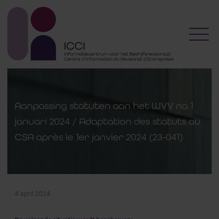
Toggl
Aanpassing statuten aan het WVV na 1
januari 2024 / Adaptation des statuts au
CSA après le 1er janvier 2024 (23-041)
4 april 2024