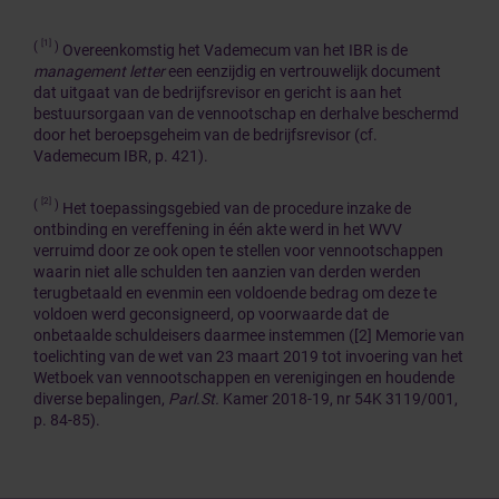
[1]
(
)
Overeenkomstig het Vademecum van het IBR is de
management letter
een eenzijdig en vertrouwelijk document
dat uitgaat van de bedrijfsrevisor en gericht is aan het
bestuursorgaan van de vennootschap en derhalve beschermd
door het beroepsgeheim van de bedrijfsrevisor (cf.
Vademecum IBR, p. 421).
[2]
(
)
Het toepassingsgebied van de procedure inzake de
ontbinding en vereffening in één akte werd in het WVV
verruimd door ze ook open te stellen voor vennootschappen
waarin niet alle schulden ten aanzien van derden werden
terugbetaald en evenmin een voldoende bedrag om deze te
voldoen werd geconsigneerd, op voorwaarde dat de
onbetaalde schuldeisers daarmee instemmen ([2] Memorie van
toelichting van de wet van 23 maart 2019 tot invoering van het
Wetboek van vennootschappen en verenigingen en houdende
diverse bepalingen,
Parl.St.
Kamer 2018-19, nr 54K 3119/001,
p. 84-85).