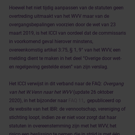
Hoewel het niet tijdig aanpassen van de statuten geen
overtreding uitmaakt van het WVV maar van de
overgangsbepalingen voorzien door de wet van 23
maart 2019, is het ICCI van oordeel dat de commissaris
in voorkomend geval hierover minstens,
overeenkomstig artikel 3:75, § 1, 9° van het WVV, een
melding dient te maken in het deel “Overige door wet-
en regelgeving gestelde eisen” van zijn verslag.
Het ICCI verwijst in dit verband naar de FAQ:
Overgang
van het W.Venn naar het WVV
(update 26 oktober
2020), in het bijzonder naar
FAQ 11
, gepubliceerd op
de website van het IBR: de vennootschap, vereniging of
stichting loopt, indien ze er niet voor zorgt dat haar
statuten in overeenstemming zijn met het WVV, het
risico een beslissing te nemen die in strijd is met één