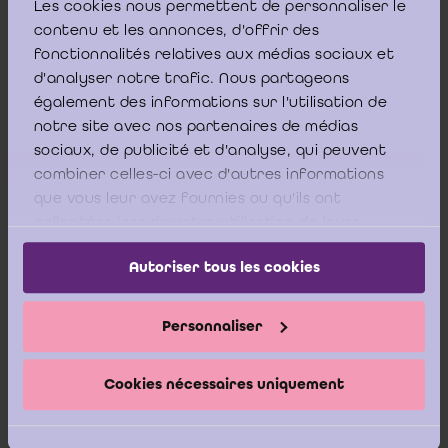
enkel ISA 315 en 610 in zeer beperkte mate herzien (voor wat
Les cookies nous permettent de personnaliser le
het gebruikmaken van de werkzaamheden van interne auditors
contenu et les annonces, d'offrir des
betreft). Deze standaarden zijn reeds van toepassing. De
fonctionnalités relatives aux médias sociaux et
(nieuwe of herziene) ISA’s inzake de controleverklaring zullen
d'analyser notre trafic. Nous partageons
vanaf 2016 op internationaal niveau van toepassing zijn.
également des informations sur l'utilisation de
notre site avec nos partenaires de médias
Vorige pagina
sociaux, de publicité et d'analyse, qui peuvent
combiner celles-ci avec d'autres informations
que vous leur avez fournies ou qu'ils ont
______________________________
collectées lors de votre utilisation de leurs
services.
Autoriser tous les cookies
Disclaimer:
De Stichting Informatiecentrum voor het
Bedrijfsrevisoraat (ICCI) geeft op een autonome wijze, dus
Personnaliser
los van het Instituut van de Bedrijfsrevisoren (IBR),
antwoorden op vragen van bedrijfsrevisoren met betrekking
Cookies nécessaires uniquement
tot revisorale opdrachten. Deze adviezen
vertegenwoordigen dus niet noodzakelijk het standpunt
van de Raad van het IBR. Het formeel standpunt van het