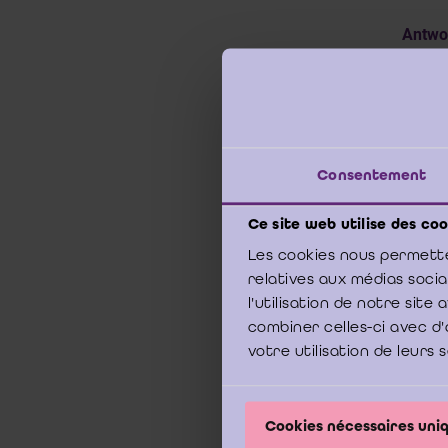
Antwo
De alg
België
v
overzic
Consentement
Vor
Ce site web utilise des coo
Les cookies nous permette
_______
relatives aux médias soci
l'utilisation de notre sit
Disclai
combiner celles-ci avec d'
het Ins
votre utilisation de leurs 
opdrac
formeel
Cookies nécessaires un
Uitvoer