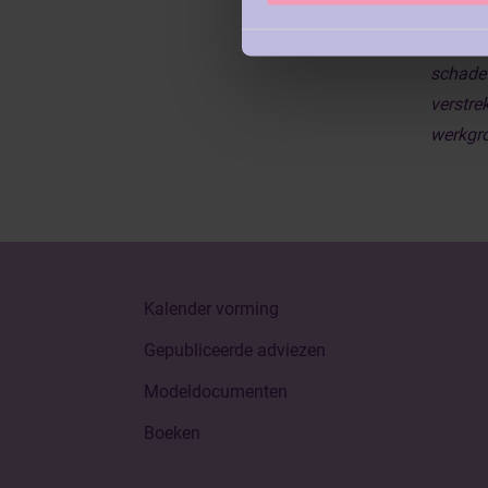
en hier
waarbor
schade 
verstre
werkgro
Kalender vorming
Gepubliceerde adviezen
Modeldocumenten
Boeken