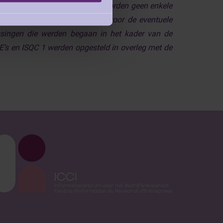
wordt ten aanzien van de antwoorden geen enkele
ontractuele aansprakelijkheid voor de eventuele
gissingen die werden begaan in het kader van de
RE’s en ISQC 1 werden opgesteld in overleg met de