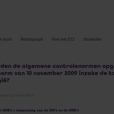
n tools
Rechtspraak
Over het ICCI
Studenten
den de algemene controlenormen opge
norm van 10 november 2009 inzake de to
gië?
ceerd op 19 juni 2015
en ISRE's > toepassing van de ISA's en de ISRE's