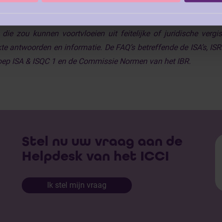
voor beroep doet op personen met de vereiste bekwaamheden, 
g geboden en draagt het geen enkele contractuele en buitenc
die zou kunnen voortvloeien uit feitelijke of juridische ver
kte antwoorden en informatie. De FAQ’s betreffende de ISA’s, IS
ep ISA & ISQC 1 en de Commissie Normen van het IBR.
Stel nu uw vraag aan de
Helpdesk van het ICCI
Ik stel mijn vraag