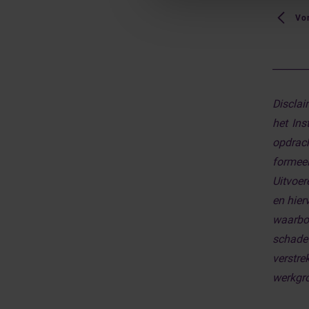
Vor
_______
Disclai
het Ins
opdrac
formeel
Uitvoer
en hier
waarbor
schade 
verstre
werkgro