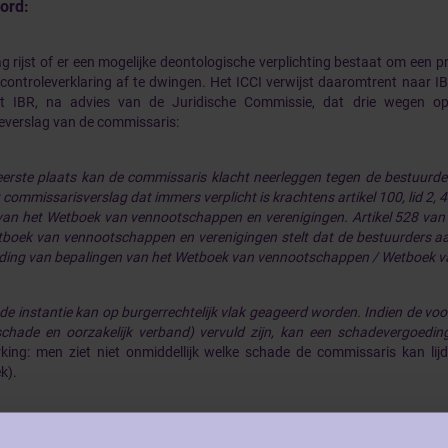
ord:
g rijst of er een mogelijke deontologische verplichting bestaat om een p
controleverklaring af te dwingen. Het ICCI verwijst daaromtrent naar I
t IBR, na advies van de Juridische Commissie, dat drie wegen o
everslag van de commissaris:
eerste plaats kan de commissaris klacht neerleggen tegen de bestuurd
 commissarisverslag dat immers verplicht is krachtens artikel 100, lid 
 van het Wetboek van vennootschappen en verenigingen. Artikel 528 v
boek van vennootschappen en verenigingen stelt dat de bestuurders aans
eding van bepalingen van het Wetboek van vennootschappen
/ Wetboek v
de instantie kan op burgerrechtelijk vlak geageerd worden. Indien de vo
 schade en oorzakelijk verband) vervuld zijn, kan een schadevergoed
ing: men ziet niet onmiddellijk welke schade de commissaris kan lijd
k).
deel van de twee hoger beschreven oplossingen is dat het verslag ni
aris wel bekomen door een beroep te doen op de Voorzitter van de Rech