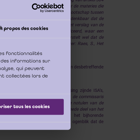
end acht, bij voorraad uitspraak voor de materies die
hillen ter zake van een handelsvennootschap tussen
heid (art. 574 Ger. W.). Het is dan denkbaar dat de
oordelen tot de neerlegging van het verslag van de
À propos des cookies
, 24 november 1980, niet gepubliceerd, waar een
ceren). Dergelijk optreden veronderstelt wel dat de
uitspraak bij voorraad, zie hierover: Raes, S., Het
es fonctionnalités
 des informations sur
verplicht is, doch wel is aangewezen in desbetreffende
analyse, qui peuvent
nt collectées lors de
orm bij de in België van toepassing zijnde ISA’s,
mende norm luidt als volgt:
“indien de commissaris
ijn verklaring zoals opgenomen in de notulen van de
riser tous les cookies
niet-naleving te vermelden in het tweede deel van het
volledige neerlegging, b.v. zonder het bijhorende
commissaris nog in functie is op het ogenblik dat de