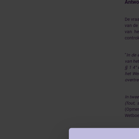
Antwo
De vraa
van de 
van he
control
“
In de 
van het
§ 1 4°
het Wet
overtr
In twee
(fout,
(Opmerk
Wetboe
Het na
commiss