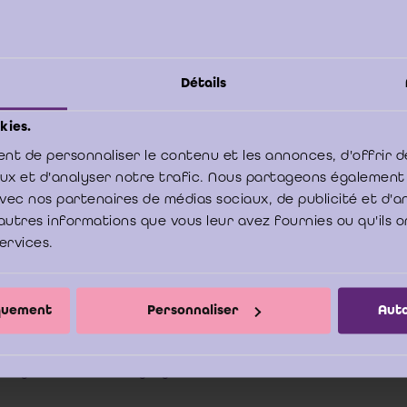
 Gerechtelijk Wetboek doet de Voorzitter in de gevallen die hij spoedeis
de bevoegdheid van de Rechtbank van Koophandel ressorteren. De gesc
ders en commissarissen of bedrijfsrevisoren vallen onder die bevoegd
tter van de Rechtbank van Koophandel een handelsvennootschap zou ver
Détails
saris onder verbeurte van een dwangsom (zie Voorz. Kh. Antwerpen
tschap ertoe verplicht wordt het ontslag van de commissaris te publi
kies.
ke voorwaarden voor een kortgeding vervuld zijn (hoogdringendheid en 
ing in vennootschapszaken, T.R.V., 1988, 329-332).
”.
nt de personnaliser le contenu et les annonces, d'offrir d
aux et d'analyser notre trafic. Nous partageons également
 kan worden afgeleid dat een procedure in kort geding deontologisch niet 
e avec nos partenaires de médias sociaux, de publicité et d'
.
autres informations que vous leur avez fournies ou qu'ils o
services.
missaris moet zich veeleer baseren op de meer recente bijkomende n
aardigd door het IBR op 29 augustus 2013. Paragraaf 67 van de bijko
lt dat de (geconsolideerde) jaarrekening (en, in voorkomend geval, z
iquement
Personnaliser
Auto
e vergadering) niet werd neergelegd binnen de wettelijke termijn, deze 
ken commissarisverslag.
” (opmerking: dit geldt evenzeer bij een on
arisverslag). Deze regel is natuurlijk slechts relevant voor zover de 
kening moest worden neergelegd.