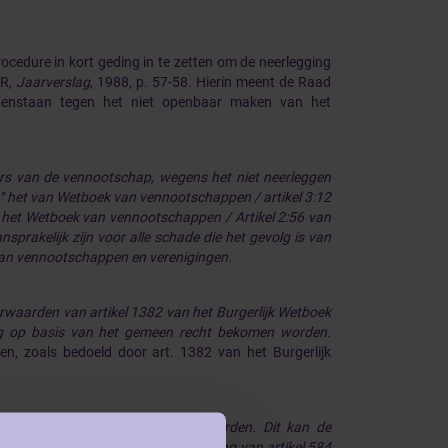
rocedure in kort geding in te zetten om de neerlegging
BR,
Jaarverslag
, 1988, p. 57-58. Hierin meent de Raad
penstaan tegen het niet openbaar maken van het
ers van de vennootschap, wegens het niet neerleggen
2, 4° het van Wetboek van vennootschappen
/ artikel 3:12
an het Wetboek van vennootschappen
/ Artikel 2:56 van
prakelijk zijn voor alle schade die het gevolg is van
an vennootschappen en verenigingen.
orwaarden van artikel 1382 van het Burgerlijk Wetboek
ing op basis van het gemeen recht bekomen worden.
en, zoals bedoeld door art. 1382 van het Burgerlijk
et noodzakelijk zal neergelegd worden. Dit kan de
tbank van Koophandel. In toepassing van artikel 584