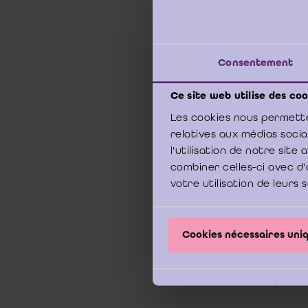
van het
onder 
bestuur
Voorzi
Consentement
commis
vennoo
Ce site web utilise des coo
klassie
kortged
Les cookies nous permette
relatives aux médias soci
Hieruit
l'utilisation de notre sit
situatie
combiner celles-ci avec d'
votre utilisation de leurs 
De com
uitgev
vastste
Cookies nécessaires un
algemen
betrok
commiss
jaarre