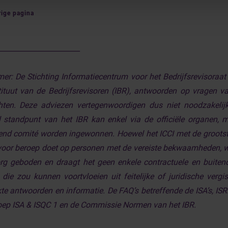
ige pagina
_______________________
mer:
De Stichting Informatiecentrum voor het Bedrijfsrevisoraat
tituut van de Bedrijfsrevisoren (IBR), antwoorden op vragen va
hten. Deze adviezen vertegenwoordigen dus niet noodzakeli
 standpunt van het IBR kan enkel via de officiële organen,
end comité worden ingewonnen. Hoewel het ICCI met de groots
voor beroep doet op personen met de vereiste bekwaamheden, 
g geboden en draagt het geen enkele contractuele en buitenc
die zou kunnen voortvloeien uit feitelijke of juridische ver
kte antwoorden en informatie. De FAQ’s betreffende de ISA’s, IS
ep ISA & ISQC 1 en de Commissie Normen van het IBR.