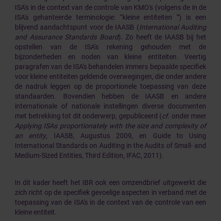
ISA's in de context van de controle van KMO's (volgens de in de
ISA's gehanteerde terminologie: “kleine entiteiten ”) is een
blijvend aandachtspunt voor de IAASB (
International Auditing
and Assurance Standards Board
). Zo heeft de IAASB bij het
opstellen van de ISA's rekening gehouden met de
bijzonderheden en noden van kleine entiteiten. Veertig
paragrafen van de ISA's behandelen immers bepaalde specifiek
voor kleine entiteiten geldende overwegingen, die onder andere
de nadruk leggen op de proportionele toepassing van deze
standaarden. Bovendien hebben de IAASB en andere
internationale of nationale instellingen diverse documenten
met betrekking tot dit onderwerp, gepubliceerd (
cf.
onder meer
Applying ISAs proportionately with the size and complexity of
an entity
, IAASB, Augustus 2009, en
Guide to Using
International Standards on Auditing in the Audits of Small- and
Medium-Sized Entities, Third Edition
, IFAC, 2011).
In dit kader heeft het IBR ook een omzendbrief uitgewerkt die
zich richt op de specifiek gevoelige aspecten in verband met de
toepassing van de ISA's in de context van de controle van een
kleine entiteit.