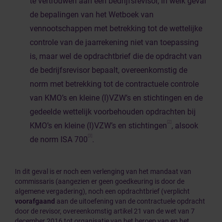
te vertrouwen aan een bedrijfsrevisor, in welk geval
de bepalingen van het Wetboek van
vennootschappen met betrekking tot de wettelijke
controle van de jaarrekening niet van toepassing
is, maar wel de opdrachtbrief die de opdracht van
de bedrijfsrevisor bepaalt, overeenkomstig de
norm met betrekking tot de contractuele controle
van KMO’s en kleine (I)VZW’s en stichtingen en de
gedeelde wettelijk voorbehouden opdrachten bij
[2]
KMO’s en kleine (I)VZW’s en stichtingen
, alsook
[3]
de norm ISA 700
.
In dit geval is er noch een verlenging van het mandaat van
commissaris (aangezien er geen goedkeuring is door de
algemene vergadering), noch een opdrachtbrief (verplicht
voorafgaand
aan de uitoefening van de contractuele opdracht
door de revisor, overeenkomstig artikel 21 van de wet van 7
december 2016 tot organisatie van het beroep van en het