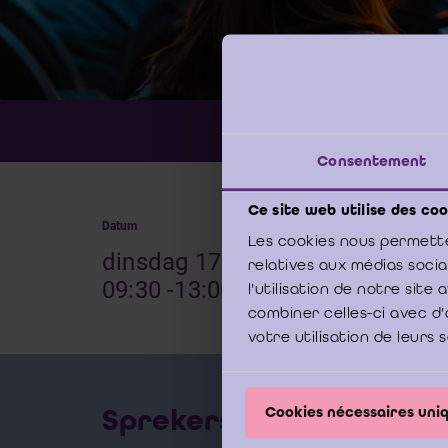
Contr
Thema:
Consentement
Ce site web utilise des coo
Datum
Locati
Les cookies nous permette
dinsdag 17 juni 2014 -
Bou
relatives aux médias soci
09:30 -13:00
Bru
l'utilisation de notre sit
combiner celles-ci avec d'
votre utilisation de leurs 
Sprekers
Cookies nécessaires un
BLAUW