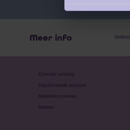
Meer info
Ontbind
Kalender vorming
Gepubliceerde adviezen
Modeldocumenten
Boeken