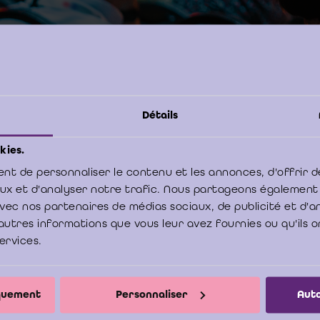
ole en ISA's
14-102n
N
Event code:
Taal:
Détails
kies.
e
nt de personnaliser le contenu et les annonces, d'offrir d
levard Emile Jacqmainlaan 135/1, 1000
aux et d'analyser notre trafic. Nous partageons également
ssel/Bruxelles
e avec nos partenaires de médias sociaux, de publicité et d'
autres informations que vous leur avez fournies ou qu'ils o
services.
iquement
Personnaliser
Auto
BLOMME Nathalie
BATS Gislenus