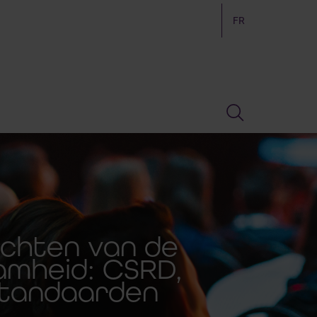
FR
ichten van de
amheid: CSRD,
standaarden