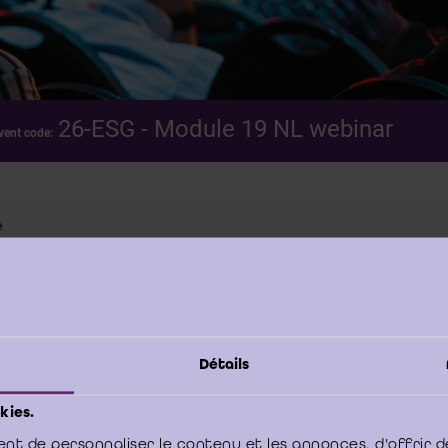
26-ESG - Module 19 NL webinar
vent code:
e
ine
Détails
kies.
RS Tom
JACOBS Lore
nt de personnaliser le contenu et les annonces, d'offrir d