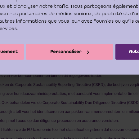
aux et d'analyser notre trafic. Nous partageons également
e avec nos partenaires de médias sociaux, de publicité et d'
autres informations que vous leur avez fournies ou qu'ils o
services.
se Unie versterkt haar regelgeving op het gebied van duurzaamheid aanzienlijk
iquement
Personnaliser
Auto
digingen met zich meebrengt, maar ook nieuwe assurance-vereisten voor bedrijf
ie geven we een update en verdere toelichting over de stand van zaken, vooruitz
es van vier kerncomponenten binnen dit regelgevend kader.
ken de Corporate Sustainability Reporting Directive (CSRD), die bedrijven verpli
ing over hun duurzaamheidsprestaties, met aandacht voor implementatie-timeli
. Ook behandelen we de Corporate Sustainability Due Diligence Directive (CSDDD
rdelijk stelt voor het identificeren en aanpakken van mensenrechten- en milieuri
ten, met focus op due diligence-processen en assurance-vereisten.
 lichten we de EU-taxonomie toe, het classificatiesysteem dat duurzame econo
t en investeringen stuurt, waarbij we de huidige status, praktische invulling en au