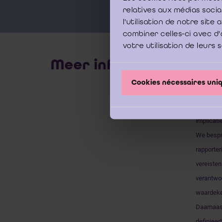
relatives aux médias soci
l'utilisation de notre sit
combiner celles-ci avec d'
votre utilisation de leurs 
Meer info
De Europe
Cookies nécessaires un
vereenvou
deze sess
implicati
We bespre
rapporter
vereisten
verantwoo
waardeke
Daarnaast
definieer