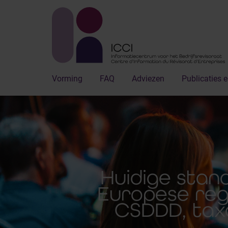
Vorming
FAQ
Adviezen
Publicaties e
Huidige stan
Europese reg
CSDDD, tax