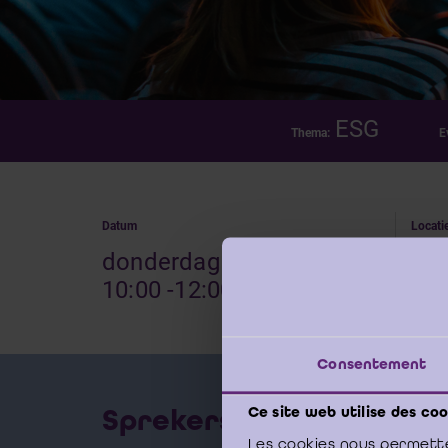
ESG
Thema:
E
Datum
Locati
donderdag 4 juni 2026 -
Onl
10:00 -12:00
Consentement
Sprekers
Ce site web utilise des coo
RENDE
Les cookies nous permette