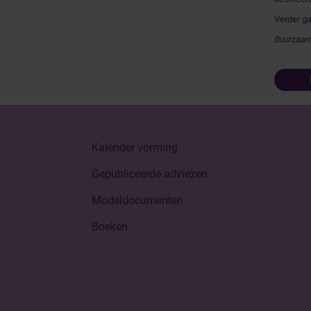
Verder ga
duurzaamh
Kalender vorming
Gepubliceerde adviezen
Modeldocumenten
Boeken