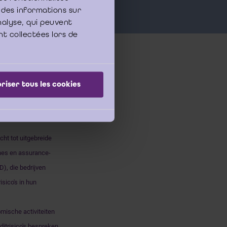
 des informations sur
analyse, qui peuvent
nt collectées lors de
, wat bepaalde
riser tous les cookies
srevisoren creëert. In
ichten en audit-
cht tot uitgebreide
nes en assurance-
), die bedrijven
sico's in hun
mische activiteiten
ditrisico's bespreken.