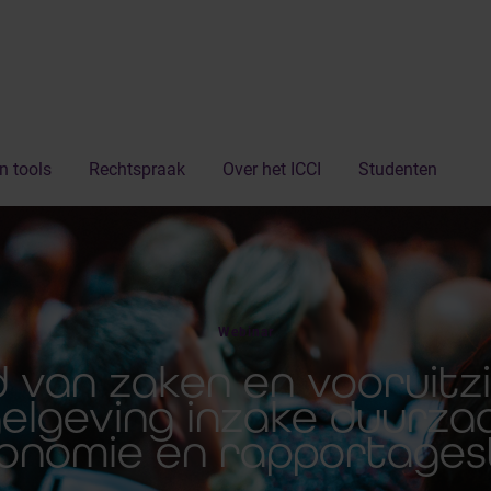
n tools
Rechtspraak
Over het ICCI
Studenten
Webinar
d van zaken en vooruitz
elgeving inzake duurza
onomie en rapportage