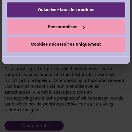
services.
inhoudelijk voort op de sessie Insolventierecht en vormt
tegelijk een belangrijke voorbereiding op de daaropvolgende
Autoriser tous les cookies
workshop Going concern.
De opleiding biedt een helder kader voor het herkennen van
Personnaliser
continuïteitsindicatoren, het beoordelen van de plannen van
het bestuur en het analyseren van financiële projecties en
aannames. U leert welke stappen u als bedrijfsrevisor moet
Cookies nécessaires uniquement
doorlopen, hoe u proportionaliteit toepast en hoe u uw
bevindingen normconform vastlegt. De koppeling met actuele
wettelijke en reglementaire verwachtingen wordt duidelijk
uitgelegd.
De aanpak is praktijkgericht, met herkenbare cases en
aandacht voor communicatie met bestuurders wanneer
risico’s zich opstapelen. Deze workshop is bijzonder relevant
voor bedrijfsrevisoren die hun methodiek willen
aanscherpen. Wie het bredere juridische en
verslaggevingstechnische perspectief wil beheersen, wordt
aanbevolen ook de workshops
Insolventierecht
en
Going
concern
te volgen.
Documentatie