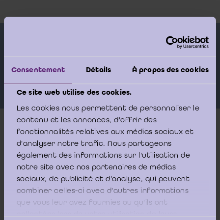
Sprekers
Consentement
Détails
À propos des cookies
MANNEKENS Marleen
ACKE 
Ce site web utilise des cookies.
Les cookies nous permettent de personnaliser le
contenu et les annonces, d'offrir des
fonctionnalités relatives aux médias sociaux et
Meer info
d'analyser notre trafic. Nous partageons
également des informations sur l'utilisation de
notre site avec nos partenaires de médias
Continuïteitsproblemen duiken steeds sneller op in
ondernemingen die geconfronteerd worden met marktdruk,
sociaux, de publicité et d'analyse, qui peuvent
stijgende kosten of financieringsbeperkingen. Voor
combiner celles-ci avec d'autres informations
bedrijfsrevisoren is het correct identificeren, analyseren en
que vous leur avez fournies ou qu'ils ont
documenteren van deze risico’s cruciaal, zowel voor de
collectées lors de votre utilisation de leurs
auditbenadering als de rapportering. Deze workshop bouwt