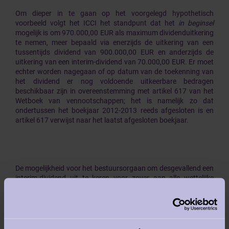
Om dieper in te gaan op het voorgelegd hypothetisch
voorbeeld volgt het ICCI het standpunt dat het
in beginsel
mogelijk is om 970.000,00 EUR als maximum dividenduitkering
te nemen, meer bepaald via enerzijds de uitkering van een
tussentijds dividend van 900.000,00 EUR en anderzijds de
uitkering van een interim-dividend van 70.000,00 EUR. Er moet
echter worden nagegaan of op datum van de toekenning van
het dividend er nog voldoende uitkeerbare bedragen
beschikbaar zijn in overeenstemming met artikel 617 van het
Wetboek van vennootschappen; het is namelijk zo dat
ondertussen het boekjaar 2012-2013 reeds afgesloten is en
artikel 617 verwijst naar het laatst afgesloten boekjaar.
De mogelijkheid voor het bestuursorgaan om desgevallend een
interim-dividend uit te keren voor zover aan alle wettelijke
voorwaarden voldaan is wordt inderdaad bevestigd in
Omzendbrief 2013/7 van het IBR van 14 november 2013
“Specifieke vereiste werkzaamheden die in het verslag over de
inbreng in natura van de schuldvordering als gevolg van de
uitkering van de reserves, in toepassing van de in artikel 537