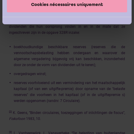
Cookies nécessaires uniquement
[1]
Bijgevolg worden door de maatregel beoogd, de uitkeringen van
dividenden die hun oorsprong vinden in en in de mate dat ze
ingeschreven zijn in de opgave 328R inzake:
boekhoudkundige beschikbare reserves (reserves die de
vennootschapsbelasting hebben ondergaan en waarover de
algemene vergadering bijgevolg vrij kan beschikken, inzonderheid
door ze onder de vorm van dividenden uit te keren);
overgedragen winst;
reserves voortvloeiend uit een vermindering van het maatschappelijk
kapitaal (of van een uitgifte-premie) door opname van de "belaste
reserves" die voorheen in het kapitaal (of in de uitgiftepremie s)
werden opgenomen (randnr. 7 Circulaire).
[2]
K. Geens, “Binden circulaires, toezeggingen of inlichtingen de fiscus”,
Fiskofoon
1983, 10.
[3]
L. Vanheeswijck, L. Vanaverbeke, “De belasting van buitenlandse