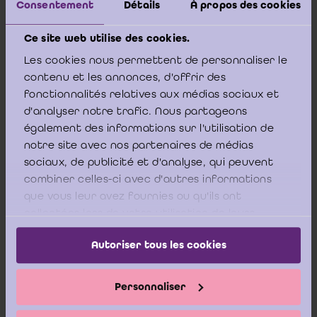
Consentement
Détails
À propos des cookies
van het Wetboek van de inkomstenbelastingen 1992 bedoelde
procedure, moeten worden toegelicht”, meer bepaald in
voetnoot 2.
Ce site web utilise des cookies.
Les cookies nous permettent de personnaliser le
contenu et les annonces, d'offrir des
fonctionnalités relatives aux médias sociaux et
Toch is het in dit kader aan te bevelen om de
d'analyser notre trafic. Nous partageons
controlewerkzaamheden van de bedrijfsrevisor aan te vullen
également des informations sur l'utilisation de
met een verklaring vanwege het bestuursorgaan waarin wordt
bevestigd dat het geen kennis heeft van gebeurtenissen die
notre site avec nos partenaires de médias
zich hebben voorgedaan sinds de laatste jaarrekening op
sociaux, de publicité et d'analyse, qui peuvent
grond waarvan het bestaan zelf van de te verdelen reserves of
combiner celles-ci avec d'autres informations
van de schuldvorderingen ten laste van de aandeelhouders
que vous leur avez fournies ou qu'ils ont
wordt in vraag gesteld (
cf
. voormelde Omzendbrief 2013/7 van
het IBR, p. 7).
collectées lors de votre utilisation de leurs
services.
Autoriser tous les cookies
Het ICCI wenst eraan te herinneren dat de zij geen advies van
Personnaliser
fiscale aard verleent.