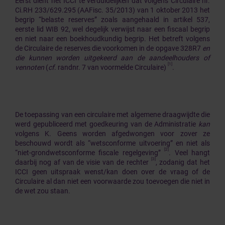
Eerst dient het ICCI te verduidelijken dat volgens Circulaire nr.
Ci.RH 233/629.295 (AAFisc. 35/2013) van 1 oktober 2013 het
begrip “belaste reserves” zoals aangehaald in artikel 537,
eerste lid WIB 92, wel degelijk verwijst naar een fiscaal begrip
en niet naar een boekhoudkundig begrip. Het betreft volgens
de Circulaire de reserves die voorkomen in de opgave 328R7
en
die kunnen worden uitgekeerd aan de aandeelhouders of
[1]
vennoten
(
cf
. randnr. 7 van voormelde Circulaire)
.
De toepassing van een circulaire met algemene draagwijdte die
werd gepubliceerd met goedkeuring van de Administratie
kan
volgens K. Geens worden afgedwongen voor zover ze
beschouwd wordt als “wetsconforme uitvoering” en niet als
[2]
“niet-grondwetsconforme fiscale regelgeving”
. Veel hangt
[3]
daarbij nog af van de visie van de rechter
, zodanig dat het
ICCI geen uitspraak wenst/kan doen over de vraag of de
Circulaire al dan niet een voorwaarde zou toevoegen die niet in
de wet zou staan.