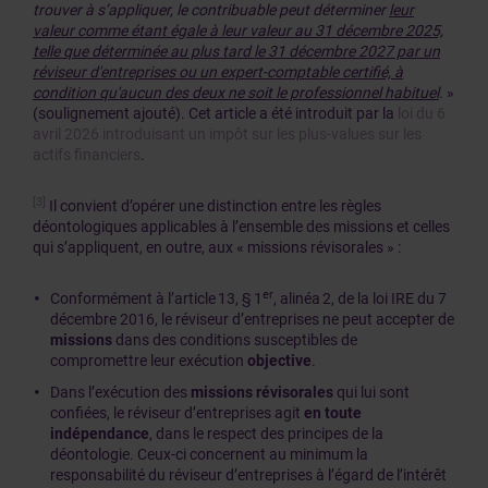
trouver à s’appliquer, le contribuable peut déterminer
leur
valeur comme étant égale à leur valeur au 31 décembre 2025,
telle que déterminée au plus tard le 31 décembre 2027 par un
réviseur d'entreprises ou un expert-comptable certifié, à
condition qu'aucun des deux ne soit le professionnel habituel
.
»
(soulignement ajouté). Cet article a été introduit par la
loi du 6
avril 2026 introduisant un impôt sur les plus-values sur les
actifs financiers
.
[3]
Il convient d’opérer une distinction entre les règles
déontologiques applicables à l’ensemble des missions et celles
qui s’appliquent, en outre, aux « missions révisorales » :
er
Conformément à l’article 13, § 1
, alinéa 2, de la loi IRE du 7
décembre 2016, le réviseur d’entreprises ne peut accepter de
missions
dans des conditions susceptibles de
compromettre leur exécution
objective
.
Dans l’exécution des
missions révisorales
qui lui sont
confiées, le réviseur d’entreprises agit
en toute
indépendance
, dans le respect des principes de la
déontologie. Ceux-ci concernent au minimum la
responsabilité du réviseur d’entreprises à l’égard de l’intérêt