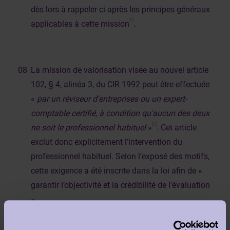
dès lors à rappeler ci-après les principes généraux
[1]
applicables à cette mission
.
La mission de valorisation visée au nouvel article
102, § 4, alinéa 3, du CIR 1992 peut être effectuée
«
par un réviseur d'entreprises ou un expert-
comptable certifié, à condition qu'aucun des deux
[2]
ne soit le professionnel habituel
»
. Cet article
exclut donc explicitement l’intervention du
professionnel habituel. Selon l’exposé des motifs,
cette exigence a été inscrite dans la loi afin de «
garantir l’objectivité et la crédibilité de l’évaluation
».