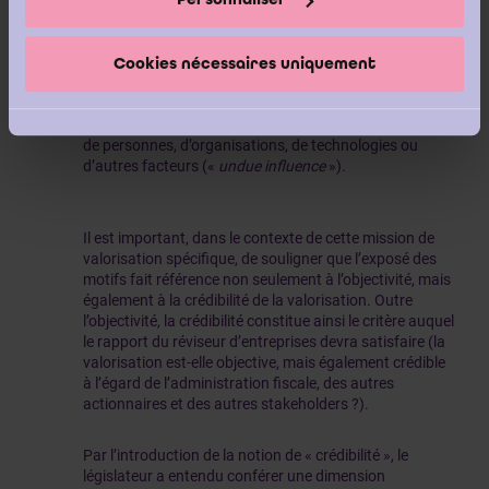
(«
bias »
) ;
Cookies nécessaires uniquement
conflit d’intérêts («
conflict of interest »
) ;
influence indue ou dépendance inappropriée à l’égard
de personnes, d’organisations, de technologies ou
d’autres facteurs («
undue influence
»).
Il est important, dans le contexte de cette mission de
valorisation spécifique, de souligner que l’exposé des
motifs fait référence non seulement à l’objectivité, mais
également à la crédibilité de la valorisation. Outre
l’objectivité, la crédibilité constitue ainsi le critère auquel
le rapport du réviseur d’entreprises devra satisfaire (la
valorisation est-elle objective, mais également crédible
à l’égard de l’administration fiscale, des autres
actionnaires et des autres stakeholders ?).
Par l’introduction de la notion de « crédibilité », le
législateur a entendu conférer une dimension