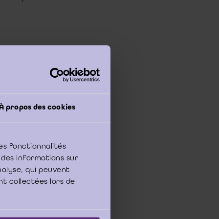
néralement admis
oires avec le
annuels et analyser
insi que dans la
À propos des cookies
nancières, toujours
es fonctionnalités
 des informations sur
analyse, qui peuvent
ptembre 2021, « Le
nt collectées lors de
ques pour le réviseur,
age 25, concernant les