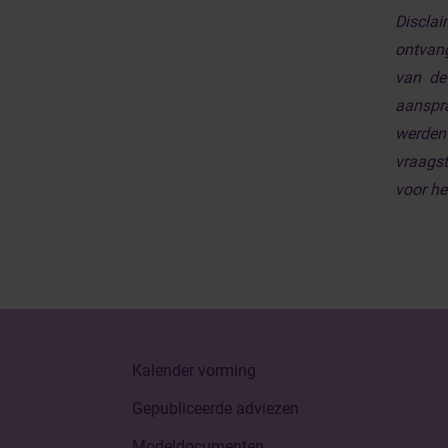
Discla
ontvan
van de
aanspra
werden 
vraagst
voor he
Kalender vorming
Gepubliceerde adviezen
Modeldocumenten