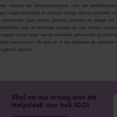
imer:
Hoewel het Informatiecentrum voor het Bedrijfsreviso
gen vragen behandelt en hiervoor beroep doet op personen me
 antwoorden geen enkele garantie geboden en draagt het ge
kelijkheid voor de eventuele schade die zou kunnen voortvloei
begaan in het kader van de verstrekte antwoorden en informat
eller overgenomen. De lezer en in het algemeen de gebruiker va
t gebruik daarvan.
Stel nu uw vraag aan de
Helpdesk van het ICCI