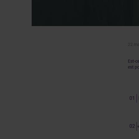
22 ma
Est-c
est p