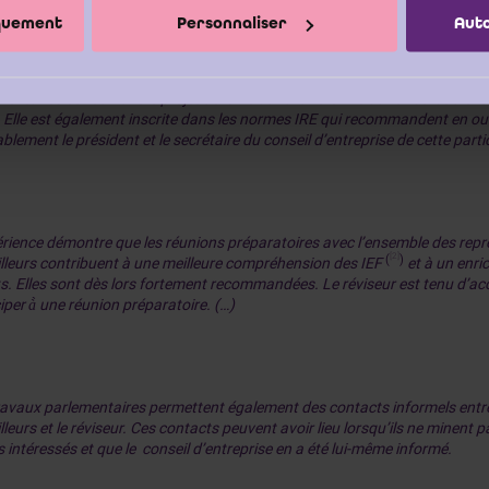
iquement
Personnaliser
Auto
participation du réviseur à des réunions préparatoires est conforme aux t
entaires concernant le projet de loi relatif à la réforme du révisorat d’e
 Elle est également inscrite dans les normes IRE qui recommandent en ou
blement le président et le secrétaire du conseil d’entreprise de cette parti
érience démontre que les réunions préparatoires avec l’ensemble des rep
[2]
(
)
illeurs contribuent à une meilleure compréhension des IEF
et à un enr
s. Elles sont dès lors fortement recommandées. Le réviseur est tenu d’acce
iper à̀ une réunion préparatoire. (…)
ravaux parlementaires permettent également des contacts informels entr
lleurs et le réviseur. Ces contacts peuvent avoir lieu lorsqu’ils ne minent 
 intéressés et que le conseil d’entreprise en a été lui-même informé.