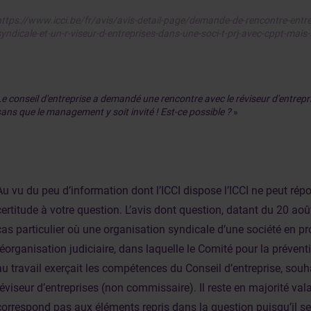
https://www.icci.be/fr/avis/avis-detail-page/demande-de-rencontre-entre
syndicale-et-un-r-viseur-d-entreprises-dans-une-soci-t-prj-avec-cppt-mais
Le conseil d'entreprise a demandé une rencontre avec le réviseur d'entrepr
sans que le management y soit invité ! Est-ce possible ?
»
Au vu du peu d’information dont l’ICCI dispose l’ICCI ne peut rép
certitude à votre question. L’avis dont question, datant du 20 aoû
cas particulier où une organisation syndicale d’une société en p
réorganisation judiciaire, dans laquelle le Comité pour la préventi
au travail exerçait les compétences du Conseil d’entreprise, souha
réviseur d’entreprises (non commissaire). Il reste en majorité va
correspond pas aux éléments repris dans la question puisqu’il s