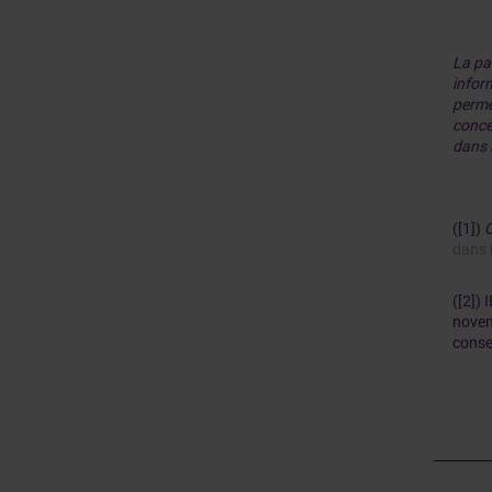
La pa
inform
perme
conce
dans l
([1])
C
dans 
([2]) 
novem
consei
_______