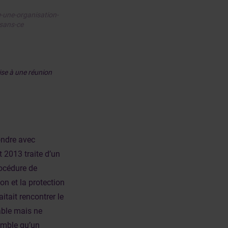
-une-organisation-
-sans-ce
ise à une réunion
ondre avec
t 2013 traite d’un
rocédure de
on et la protection
itait rencontrer le
lable mais ne
emble qu’un