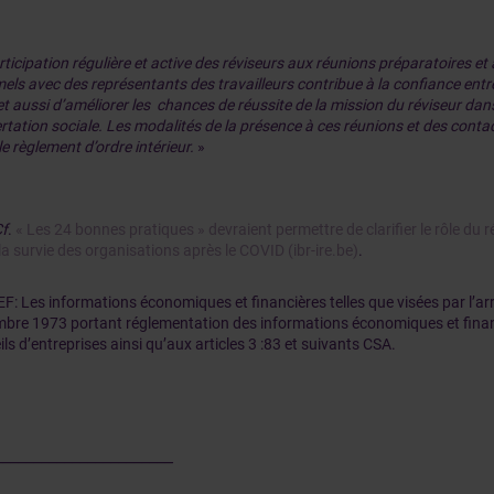
rticipation régulière et active des réviseurs aux réunions préparatoires et
els avec des représentants des travailleurs contribue à la confiance entre 
t aussi d’améliorer les chances de réussite de la mission du réviseur dans
rtation sociale. Les modalités de la présence à ces réunions et des contac
e règlement d’ordre intérieur.
»
f
.
« Les 24 bonnes pratiques » devraient permettre de clarifier le rôle du r
la survie des organisations après le COVID (ibr-ire.be)
.
IEF: Les informations économiques et financières telles que visées par l’ar
bre 1973 portant réglementation des informations économiques et financ
ls d’entreprises ainsi qu’aux articles 3 :83 et suivants CSA.
_______________________