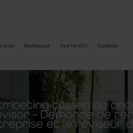
n tools
Rechtspraak
Over het ICCI
Studenten
tmoeting tussen de on
evisor - Demande de re
treprise et le réviseur 