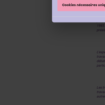
Cookies nécessaires un
« La 
parlem
1985.
préala
L’exp
trava
débat
partic
Les t
travai
autres