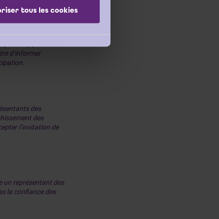
riser tous les cookies
ravaux
ntreprises approuvé en
tre d’informer
cipation.
résentants des
ichissement des
pter l’invitation de
e un représentant des
pas la confiance des