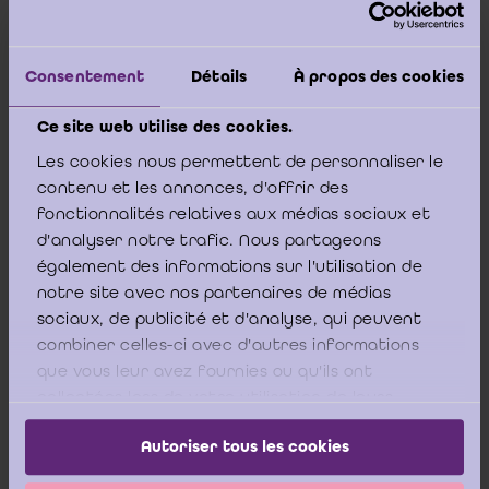
1953).
Consentement
Détails
À propos des cookies
Bijgevolg is een Nederlandse registeraccountant niet bevoegd
Ce site web utilise des cookies.
een verslag op te stellen in het kader van artikel 220 van het
Wetboek van vennootschappen, indien hij in het bovenvermeld
Les cookies nous permettent de personnaliser le
openbaar register niet is ingeschreven.
contenu et les annonces, d'offrir des
fonctionnalités relatives aux médias sociaux et
d'analyser notre trafic. Nous partageons
également des informations sur l'utilisation de
______________________________
notre site avec nos partenaires de médias
sociaux, de publicité et d'analyse, qui peuvent
Disclaimer:
Hoewel het Informatiecentrum voor het
combiner celles-ci avec d'autres informations
Bedrijfsrevisoraat (ICCI) met de grootste zorgvuldigheid de
que vous leur avez fournies ou qu'ils ont
ontvangen vragen behandelt en hiervoor beroep doet op
collectées lors de votre utilisation de leurs
personen met de vereiste bekwaamheden, wordt ten
services.
Autoriser tous les cookies
aanzien van de antwoorden geen enkele garantie geboden
en draagt het geen enkele contractuele en