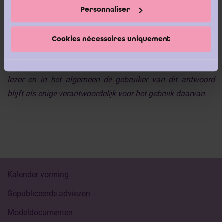
Personnaliser
buitencontractuele aansprakelijkheid voor de eventuele
schade die zou kunnen voortvloeien uit feitelijke of
juridische vergissingen die werden begaan in het kader van
Cookies nécessaires uniquement
de verstrekte antwoorden en informatie. Het antwoord
wordt alleen in de taal van de vraagsteller overgenomen. De
lezer en in het algemeen de gebruiker van dit antwoord
blijft als enige verantwoordelijk voor het gebruik daarvan.
Kalender vorming
Gepubliceerde adviezen
Modeldocumenten