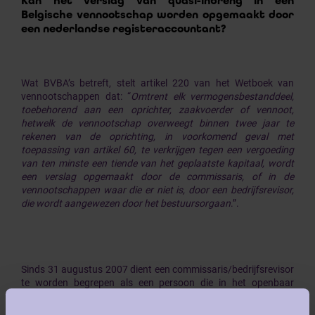
Kan het verslag van quasi-inbreng in een
Belgische vennootschap worden opgemaakt door
een nederlandse registeraccountant?
Wat BVBA’s betreft, stelt artikel 220 van het Wetboek van
vennootschappen dat: “
Omtrent elk vermogensbestanddeel,
toebehorend aan een oprichter, zaakvoerder of vennoot,
hetwelk de vennootschap overweegt binnen twee jaar te
rekenen van de oprichting, in voorkomend geval met
toepassing van artikel 60, te verkrijgen tegen een vergoeding
van ten minste een tiende van het geplaatste kapitaal, wordt
een verslag opgemaakt door de commissaris, of in de
vennootschappen waar die er niet is, door een bedrijfsrevisor,
die wordt aangewezen door het bestuursorgaan
.”.
Sinds 31 augustus 2007 dient een commissaris/bedrijfsrevisor
te worden begrepen als een persoon die in het openbaar
register van het Instituut van de Bedrijfsrevisoren is
ingeschreven (art. 10 van de gecoördineerde wet van 22 juli