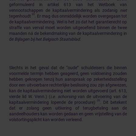
geformuleerd in artikel 613 van het Wetboek van
vennootschappen de kapitaalvermindering als zodanig
niet
[2]
tegenhoudt
. Er mag dus onmiddellijk worden overgegaan tot
de kapitaalvermindering. Wel is het zo dat het garantierecht op
straffe van verval moet worden uitgeoefend binnen de twee
maanden ná de bekendmaking van de kapitaalvermindering in
de
Bijlagen bij het Belgisch Staatsblad
.
Slechts in het geval dat de “oude” schuldeisers die binnen
voormelde termijn hebben geageerd, geen voldoening zouden
hebben gekregen tenzij hun aanspraak op zekerheidsstelling
door een uitvoerbare rechterlijke beslissing zou zijn afgewezen,
kan de kapitaalvermindering niet worden uitgevoerd (art. 613,
vierde lid W. Venn.) (
i.e
.
schorsing
van de uitvoering van de
[3]
kapitaalvermindering lopende de procedure)
. Dit betekent
dat er zolang geen uitkering of terugbetaling aan de
aandeelhouders kan worden gedaan en geen vrijstelling van de
volstortingsplicht kan worden verleend.