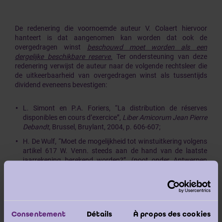
De redenering die voornoemde auteur V. Colaert hiervoor
hanteert is dat aangenomen kan worden dat ook de
overgedragen winst
beschouwd moet worden als een
dergelijke beschikbare reserve.
Ter ondersteuning van deze
redenering verwijst de auteur naar de volgende rechtsleer die
de uitkeerbaarheid van overgedragen winst als tussentijds
dividend eveneens bevestigen:
L. Simont en P.A. Foriers, “La distribution de réserves
disponibles en cours d’exercice”,
Liber Amicorum Jean Pierre
Debandt
, Brussel, Bruylant, 2004, p. 606-607;
H. De Wulf, “Moet de mogelijkheid tot winstuitkering volgens
artikel 617 W. Venn. steeds aan de hand van de laatste
jaarrekening berekend worden?”, (noot onder Antwerpen
8 mei 2003),
T.B.H.
2005, p. 395, nr. 7, met verwijzing naar
Cass. 31 januari 1957,
Pas
. 1957, I, 634 (twee arresten);
D. Heenen, “L’arrêt de la Cour de cassation du 23 janvier
2003 – Le terme d’une éphémère controverse”, (noot onder
Cass. 23 januari 2003),
T.B.H.
2003, p. 843, nr. 6; en
Consentement
Détails
À propos des cookies