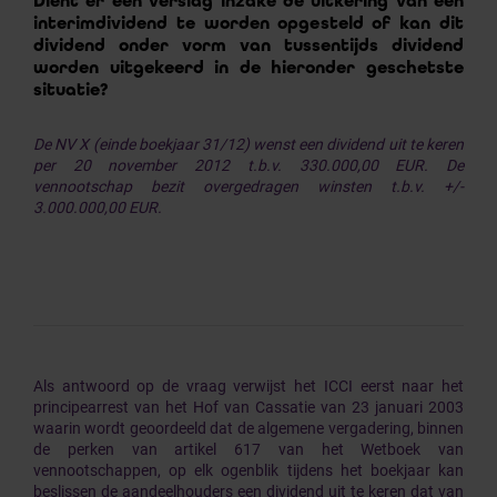
Dient er een verslag inzake de uitkering van een
interimdividend te worden opgesteld of kan dit
dividend onder vorm van tussentijds dividend
worden uitgekeerd in de hieronder geschetste
situatie?
De NV X (einde boekjaar 31/12) wenst een dividend uit te keren
per 20 november 2012 t.b.v. 330.000,00 EUR. De
vennootschap bezit overgedragen winsten t.b.v. +/-
3.000.000,00 EUR.
Als antwoord op de vraag verwijst het ICCI eerst naar het
principearrest van het Hof van Cassatie van 23 januari 2003
waarin wordt geoordeeld dat de algemene vergadering, binnen
de perken van artikel 617 van het Wetboek van
vennootschappen, op elk ogenblik tijdens het boekjaar kan
beslissen de aandeelhouders een dividend uit te keren dat van