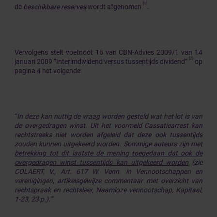
[1]
de
beschikbare reserves
wordt afgenomen
.
Vervolgens stelt voetnoot 16 van CBN-Advies 2009/1 van 14
[2]
januari 2009 “Interimdividend versus tussentijds dividend”
op
pagina 4 het volgende:
“
In deze kan nuttig de vraag worden gesteld wat het lot is van
de overgedragen winst. Uit het voormeld Cassatiearrest kan
rechtstreeks niet worden afgeleid dat deze ook tussentijds
zouden kunnen uitgekeerd worden.
Sommige auteurs zijn met
betrekking tot dit laatste de mening toegedaan dat ook de
overgedragen winst tussentijds kan uitgekeerd worden
(zie
COLAERT, V., Art. 617 W. Venn. in Vennootschappen en
verenigingen, artikelsgewijze commentaar met overzicht van
rechtspraak en rechtsleer, Naamloze vennootschap, Kapitaal,
1-23, 23 p.).
”