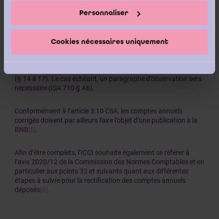
en place d’évaluer, en se basant sur son jugement
professionnel et sur les éléments probants qu’il a pu
Personnaliser
obtenir,
s’il peut réutiliser certains travaux du prédécesseur
ou si un nouvel audit complet des comptes annuels corrigés
est nécessaire.
[4]
Cookies nécessaires uniquement
Pour l’établissement de ce rapport, l’ICCI invite à être
particulièrement attentif aux dispositions de la norme ISA 560
(§ 14 à 17). Le cas échéant, un paragraphe d’observation sera
nécessaire (ISA 710 § A6).
Conformément à l’article 3:10 CSA, les comptes annuels
corrigés doivent par ailleurs faire l’objet d’une publication à la
BNB
[5]
.
Afin d’être complets, l’ICCI souhaite également se référer à
l’avis 2020/12 de la Commission des Normes Comptables et en
particulier aux points 32 et suivants quant aux différentes
étapes à suivre pour la rectification des comptes annuels
déposés
[6]
.