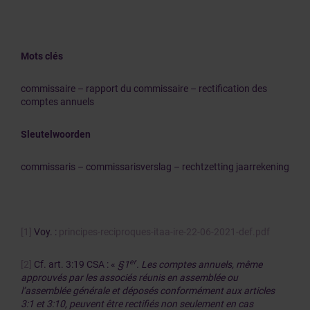
Mots clés
commissaire – rapport du commissaire – rectification des
comptes annuels
Sleutelwoorden
commissaris – commissarisverslag – rechtzetting jaarrekening
[1]
Voy. :
principes-reciproques-itaa-ire-22-06-2021-def.pdf
er
[2]
Cf. art. 3:19 CSA : «
§1
. Les comptes annuels, même
approuvés par les associés réunis en assemblée ou
l’assemblée générale et déposés conformément aux articles
3:1 et 3:10, peuvent être rectifiés non seulement en cas