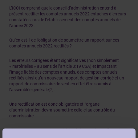
L’ICCI comprend que le conseil d’administration entend à
présent rectifier les comptes annuels 2022 entachés d’erreurs
constatées lors de l’établissement des comptes annuels de
l’année 2023.
Qu’en est-il de l’obligation de soumettre un rapport sur ces
comptes annuels 2022 rectifiés ?
Les erreurs corrigées étant significatives (non simplement
« matérielles » au sens de l’article 3:19 CSA) et impactant
l’image fidèle des comptes annuels, des comptes annuels
rectifiés ainsi qu’un nouveau rapport de gestion corrigé et un
rapport de commissaire doivent en effet être soumis à
l’assemblée générale
[2]
.
Une rectification est donc obligatoire et l’organe
d’administration devra soumettre celle-ci au contrôle du
commissaire.
Si un autre commissaire avait bien été nommé pour l’exercice
antérieur, c’est le nouveau commissaire en place (désigné en