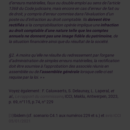
d’erreurs matérielles, faux ou double emploi au sens de l’article
1368 du Code judiciaire, mais encore en cas d’erreur de fait ou
de droit, y compris d’erreur commise dans l’évaluation d’un
poste ou d’infraction au droit comptable. Ils
doivent être
rectifiés
si la comptabilisation opérée implique une
infraction
au droit comptable d’une nature telle que les comptes
annuels ne donnent pas une image fidèle du patrimoine
, de
la situation financière ainsi que du résultat de la société.
§2. A moins qu’elle ne résulte du redressement par l’organe
d’administration de simples erreurs matérielles, la rectification
doit être soumise à l’approbation des associés réunis en
assemblée ou de
l’assemblée générale
lorsque celle-ci est
requise par la loi. »
»
Voyez également : F. Caluwaerts, S. Delaunay, L. Laperal,
et
al
.,
Le rapport du commissaire
, ICCI, Maklu, Antwerpen, 2023,
p. 69, n°115, p.74, n° 229
[3]
Ibidem (cf. scenario C4.1 aux numéros 229 et s.) et
avis ICCI
05/01/2021