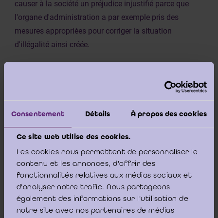
causer à la société un préjudice injustifié parce que
l'organe d'administration a par exemple pris des
mesures appropriées pour corriger la situation
d'illégalité ainsi créée.
3. En ce qui concerne la date d’émission du rapport
(avant ou après le 30 juin 2024), celle-ci aura son
importance s’il s’agit d’une personne morale dont la
forme juridique a entre-temps été supprimée par le
Consentement
Détails
À propos des cookies
CSA.
Ce site web utilise des cookies.
Les cookies nous permettent de personnaliser le
4. A partir du 1er janvier 2024, les personnes morales
contenu et les annonces, d'offrir des
qui ont entre-temps disparu du CSA sont en effet
fonctionnalités relatives aux médias sociaux et
transformées de plein droit dans la forme juridique
d'analyser notre trafic. Nous partageons
prévue par le législateur.
également des informations sur l'utilisation de
Ainsi, la SCA devient une SA à administrateur unique ;
notre site avec nos partenaires de médias