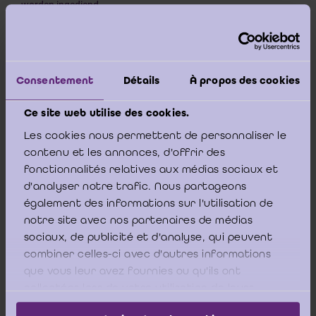
worden ingediend.
Volledigheidshalve verwijst het ICCI nog naar twee
Consentement
Détails
À propos des cookies
documenten die de te volgen procedure van
Ce site web utilise des cookies.
onmiddellijke mandaatmelding beschrijven, namelijk
omzendbrief 2011/11
van het IBR en een
beknopte
Les cookies nous permettent de personnaliser le
contenu et les annonces, d'offrir des
handleiding onmiddellijke mandaatstelling
die ons
fonctionnalités relatives aux médias sociaux et
door de dienst Toezicht en Kwaliteitscontrole van het
d'analyser notre trafic. Nous partageons
IBR werd bezorgd (link toevoegen).
également des informations sur l'utilisation de
notre site avec nos partenaires de médias
______________________________
sociaux, de publicité et d'analyse, qui peuvent
combiner celles-ci avec d'autres informations
que vous leur avez fournies ou qu'ils ont
Disclaimer:
Hoewel het Informatiecentrum voor het
collectées lors de votre utilisation de leurs
Bedrijfsrevisoraat (ICCI) met de grootste zorgvuldigheid de
services.
ontvangen vragen behandelt en hiervoor beroep doet op