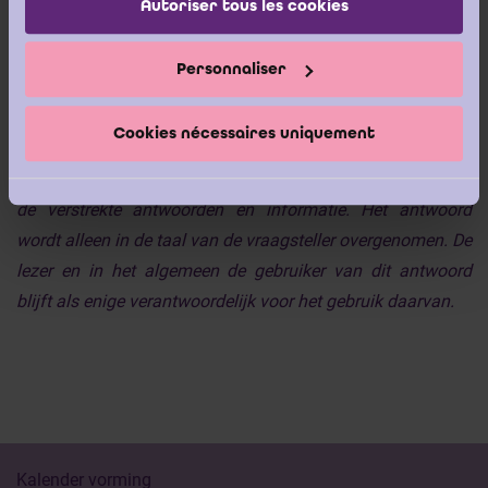
Autoriser tous les cookies
personen met de vereiste bekwaamheden, wordt ten
aanzien van de antwoorden geen enkele garantie geboden
Personnaliser
en draagt het geen enkele contractuele en
buitencontractuele aansprakelijkheid voor de eventuele
Cookies nécessaires uniquement
schade die zou kunnen voortvloeien uit feitelijke of
juridische vergissingen die werden begaan in het kader van
de verstrekte antwoorden en informatie. Het antwoord
wordt alleen in de taal van de vraagsteller overgenomen. De
lezer en in het algemeen de gebruiker van dit antwoord
blijft als enige verantwoordelijk voor het gebruik daarvan.
Kalender vorming