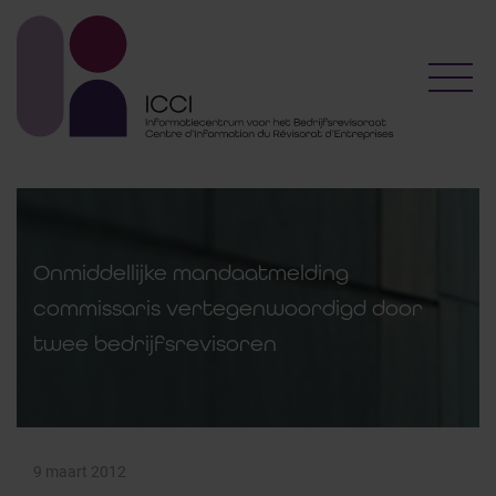
Toggl
Onmiddellijke mandaatmelding
commissaris vertegenwoordigd door
twee bedrijfsrevisoren
9 maart 2012