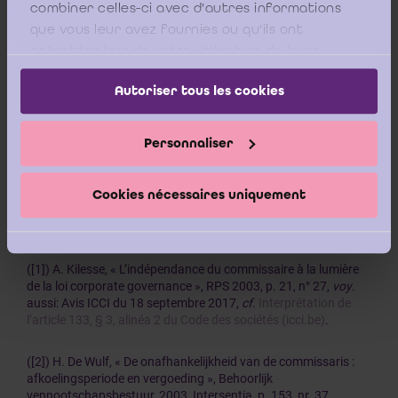
combiner celles-ci avec d'autres informations
conseil ponctuelle, ne mettant pas en péril l’indépendance
du réviseur d’entreprises telle que visée à l’article 12 la loi
que vous leur avez fournies ou qu'ils ont
du 7 décembre 2016 et à l’article 3:62 du CSA.
collectées lors de votre utilisation de leurs
services.
Enfin, le réviseur d’entreprises, ancien commissaire de
Autoriser tous les cookies
l’entité, devrait apprécier s’il peut poursuivre la mission
dans le cas où il serait amené, dans le cadre de sa mission
de conseil, à "défendre" les comptes qu'il a certifiés (par
Personnaliser
exemple: face à des observations faites dans le cadre d'un
audit d'acquisition). Ce point pourrait utilement être traité
dans la lettre de mission.
Cookies nécessaires uniquement
_________
([1]) A. Kilesse, « L’indépendance du commissaire à la lumière
de la loi corporate governance », RPS 2003, p. 21, n° 27,
voy
.
aussi: Avis ICCI du 18 septembre 2017,
cf
.
Interprétation de
l’article 133, § 3, alinéa 2 du Code des sociétés (icci.be)
.
([2]) H. De Wulf, « De onafhankelijkheid van de commissaris :
afkoelingsperiode en vergoeding », Behoorlijk
vennootschapsbestuur, 2003, Intersentia, p. 153, nr. 37.