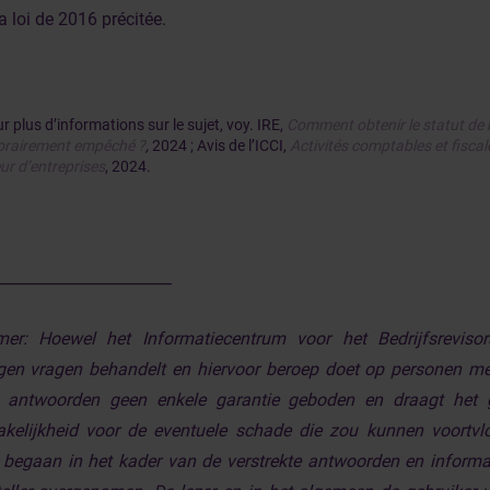
la loi de 2016 précitée.
 plus d’informations sur le sujet, voy. IRE,
Comment obtenir le statut de r
rairement empêché ?
,
2024 ; Avis de l’ICCI,
Activités comptables et fiscal
ur d’entreprises
, 2024.
_______________________
imer:
Hoewel het Informatiecentrum voor het Bedrijfsreviso
gen vragen behandelt en hiervoor beroep doet op personen me
 antwoorden geen enkele garantie geboden en draagt het ge
kelijkheid voor de eventuele schade die zou kunnen voortvloei
begaan in het kader van de verstrekte antwoorden en informat