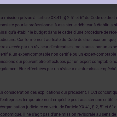
La mission prévue à l’article XX.41, § 2 5° et 6° du Code de droi
consiste pour le professionnel à assister le débiteur à établir la
ainsi qu’à établir le budget dans le cadre d’une procédure de réo
judiciaire. Conformément au texte du Code de droit économique,
être exercée par un réviseur d’entreprises, mais aussi par un exp
certifié, un expert-comptable non certifié ou un expert-comptable fi
missions qui peuvent être effectuées par un expert-comptable no
également être effectuées par un réviseur d’entreprises empêché
En considération des explications qui précèdent, l’ICCI conclut qu
d’entreprises temporairement empêché peut assister une entité 
réorganisation judiciaire en vertu de l’article XX.41, § 2, 5° et 6° 
économique. Il ne s’agit pas d’une mission révisorale au sens de l’