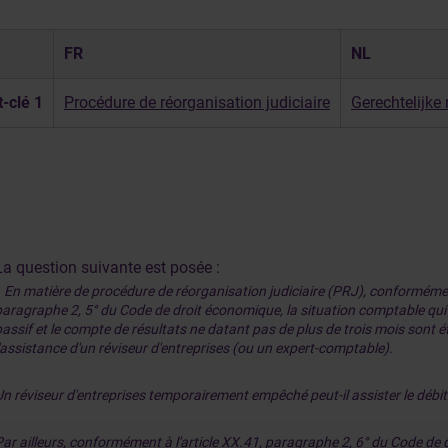
FR
NL
-clé 1
Procédure de réorganisation judiciaire
Gerechtelijke 
La question suivante est posée :
«
En matière de procédure de réorganisation judiciaire (PRJ), conformément
aragraphe 2, 5° du Code de droit économique, la situation comptable qui ref
passif et le compte de résultats ne datant pas de plus de trois mois sont é
l'assistance d'un réviseur d'entreprises (ou un expert-comptable).
Un réviseur d'entreprises temporairement empêché peut-il assister le débi
Par ailleurs, conformément à l'article XX.41, paragraphe 2, 6° du Code de 