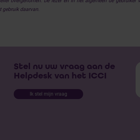
eller overgenomen. De lezer en in het algemeen de gebruiker va
t gebruik daarvan.
Stel nu uw vraag aan de
Helpdesk van het ICCI
Ik stel mijn vraag