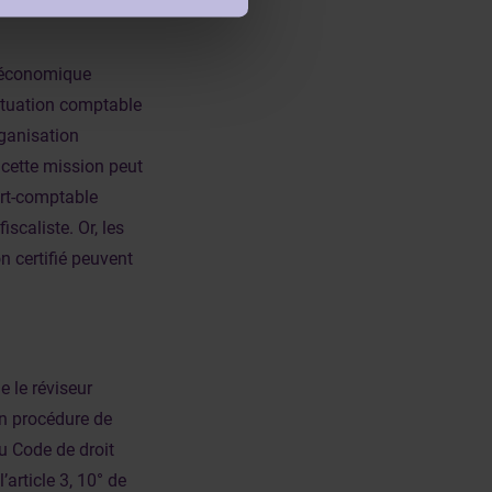
t économique
 situation comptable
rganisation
 cette mission peut
ert-comptable
scaliste. Or, les
n certifié peuvent
.
e le réviseur
en procédure de
du Code de droit
article 3, 10° de