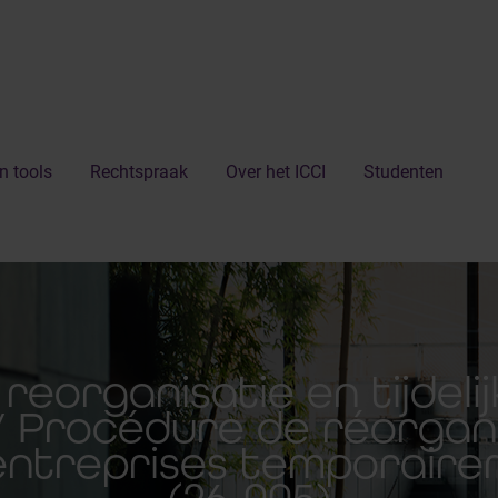
n tools
Rechtspraak
Over het ICCI
Studenten
 reorganisatie en tijdeli
/ Procédure de réorgani
’entreprises temporai