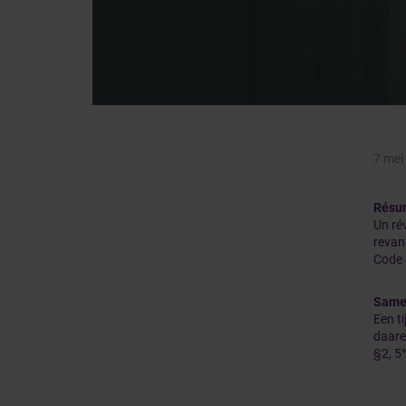
7 mei
Résu
Un ré
revanc
Code 
Same
Een t
daaren
§2, 5