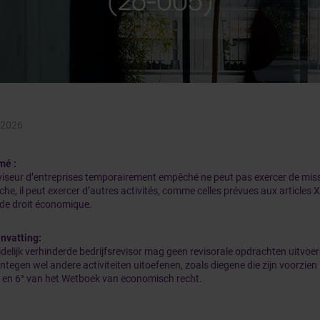
(26-005)
 2026
mé :
viseur d’entreprises temporairement empêché ne peut pas exercer de miss
he, il peut exercer d’autres activités, comme celles prévues aux articles X
de droit économique.
nvatting:
ijdelijk verhinderde bedrijfsrevisor mag geen revisorale opdrachten uitvoe
tegen wel andere activiteiten uitoefenen, zoals diegene die zijn voorzien i
° en 6° van het Wetboek van economisch recht.