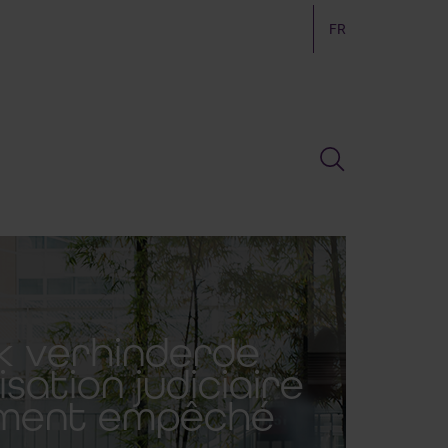
FR
jk verhinderde
sation judiciaire
rement empêché