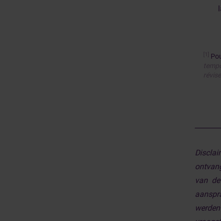
[1]
Pour
tempo
révise
_______
Discla
ontvan
van de
aanspra
werden 