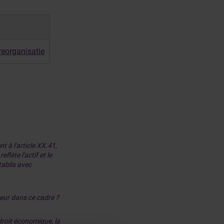
reorganisatie
 à l'article XX.41,
lète l'actif et le
tablis avec
teur dans ce cadre ?
droit économique, la