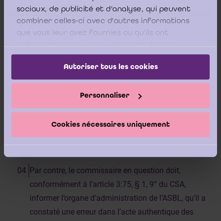
actes en qualité d’administrateur de fait correspond
sociaux, de publicité et d'analyse, qui peuvent
notamment à l’exercice indirect d’une activité
combiner celles-ci avec d'autres informations
commerciale par un réviseur d’entreprises.
que vous leur avez fournies ou qu'ils ont
collectées lors de votre utilisation de leurs
L’ICCI estime donc qu’il est préférable qu’un commissaire
services.
d’une ASBL s’abstienne de lancer une procédure
Autoriser tous les cookies
d’inscription en faux de l’acte authentique des statuts
d’une ASBL qui est soumise à son contrôle légal puisqu’il
risquerait d’être qualifié en tant qu’administrateur de fait
Personnaliser
qui correspond notamment à l’exercice indirect d’une
activité commerciale par un réviseur d’entreprises, ce qui
est interdit.
Cookies nécessaires uniquement
Par contre, le commissaire en question doit,
conformément à l’article 3:75, § 1, 9° du CSA,
informer l’organe d’administration de l’ASBL, qu’il a
constaté une erreur dans l’acte authentique des