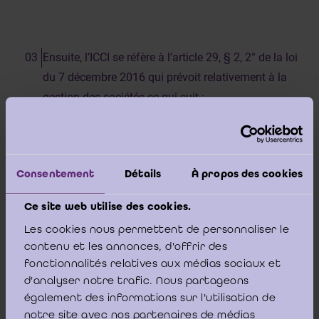
Ensuite, l’ICCI se réfère à l’article 29, § 2, 2° de la loi
du 7 décembre 2016 qui prévoit relativement à la
gestion des sociétés ce qui suit :
«
Le réviseur d’entreprises ne peut exercer des missions
révisorales dans les situations suivantes :
(…)
Consentement
Détails
À propos des cookies
exercer une activité commerciale directement ou
Ce site web utilise des cookies.
indirectement
,
entre autres
en qualité d’administrateur
d’une société commerciale ; n’est pas visé par cette
Les cookies nous permettent de personnaliser le
incompatibilité l’exercice d’un mandat d’administrateur
contenu et les annonces, d'offrir des
dans des sociétés civiles à forme commerciale ;
fonctionnalités relatives aux médias sociaux et
d'analyser notre trafic. Nous partageons
(…).
»
également des informations sur l'utilisation de
[1]
(
)
notre site avec nos partenaires de médias
Selon l’avis 2021/13 du Conseil de l’IRE
, poser des