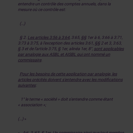
entendre un contrôle des comptes annuels, dans la
mesure où ce contrôle est:
(…)
§ 2.
Les articles 3:56 à 3:64
, 3:65, §§ 1er à 6, 3:66 à 3:71,
3:73 à 3:75, à l'exception des articles 3:61, §§ 2 et 3, 3:63,
§ 3 et de l'article 3:75, § 1er, alinéa 1er, 8°,
sont applicables
par analogie aux ASBL et AISBL qui ont nommé un
commissaire
.
Pour les besoins de cette application par analogie, les
articles précités doivent s'entendre avec les modifications
suivantes
:
1° le terme « société » doit s'entendre comme étant
« association »;
(…)
»
«
Art. 3 :63. § 1er.
Un commissaire
ainsi que tout membre